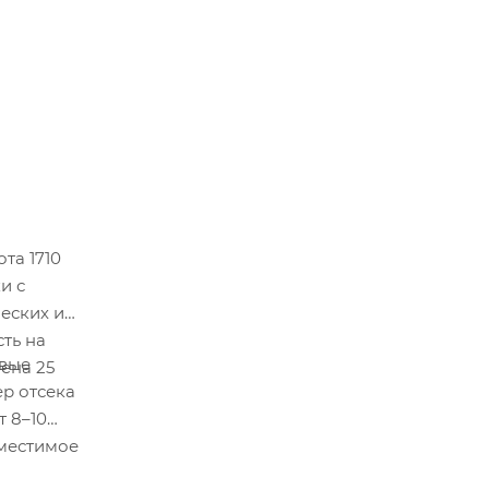
та 1710
и с
еских и
сть на
овые
ена 25
ер отсека
т 8–10
вместимое