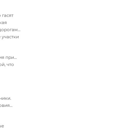
 гасят
кая
 дорогам
 участки
ия при
й, что
ники.
овия
ые