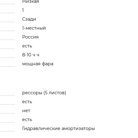
Низкая
1
Сзади
1-местный
Россия
есть
8-10 ч ч
мощная фара
рессоры (5 листов)
есть
нет
есть
Гидравлические амортизаторы