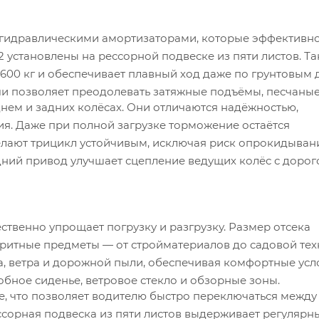
 гидравлическими амортизаторами, которые эффективно
2 установлены на рессорной подвеске из пяти листов. Та
 600 кг и обеспечивает плавный ход даже по грунтовым
чи позволяет преодолевать затяжные подъёмы, песчаные
нем и задних колёсах. Они отличаются надёжностью,
ия. Даже при полной загрузке торможение остаётся
делают трицикл устойчивым, исключая риск опрокидыван
дний привод улучшает сцепление ведущих колёс с дорого
ственно упрощает погрузку и разгрузку. Размер отсека
ритные предметы — от стройматериалов до садовой тех
а, ветра и дорожной пыли, обеспечивая комфортные усл
обное сиденье, ветровое стекло и обзорные зоны.
е, что позволяет водителю быстро переключаться между
ссорная подвеска из пяти листов выдерживает регулярн