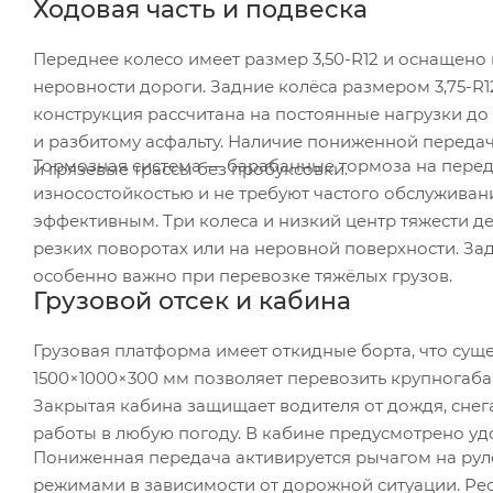
Ходовая часть и подвеска
Переднее колесо имеет размер 3,50-R12 и оснащено
неровности дороги. Задние колёса размером 3,75-R1
конструкция рассчитана на постоянные нагрузки до
и разбитому асфальту. Наличие пониженной переда
Тормозная система — барабанные тормоза на перед
и грязевые трассы без пробуксовки.
износостойкостью и не требуют частого обслуживан
эффективным. Три колеса и низкий центр тяжести 
резких поворотах или на неровной поверхности. За
особенно важно при перевозке тяжёлых грузов.
Грузовой отсек и кабина
Грузовая платформа имеет откидные борта, что суще
1500×1000×300 мм позволяет перевозить крупногаба
Закрытая кабина защищает водителя от дождя, снег
работы в любую погоду. В кабине предусмотрено уд
Пониженная передача активируется рычагом на рул
режимами в зависимости от дорожной ситуации. Ре