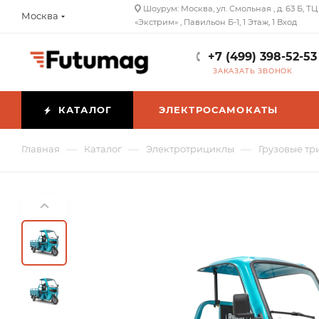
Шоурум: Москва, ул. Смольная , д. 63 Б, ТЦ
Москва
«Экстрим» , Павильон Б-1, 1 Этаж, 1 Вход
+7 (499) 398-52-53
ЗАКАЗАТЬ ЗВОНОК
КАТАЛОГ
ЭЛЕКТРОСАМОКАТЫ
—
—
—
Главная
Каталог
Электротрициклы
Грузовые тр