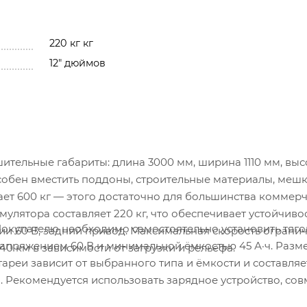
220 кг кг
12" дюймов
ительные габариты: длина 3000 мм, ширина 1110 мм, высо
собен вместить поддоны, строительные материалы, мешк
ет 600 кг — этого достаточно для большинства коммерч
мулятора составляет 220 кг, что обеспечивает устойчиво
Покупателю необходимо самостоятельно установить тяг
ии 60 В, задний привод. Максимальная скорость огранич
 напряжением 60 В и минимальной ёмкостью 45 А·ч. Разм
40 км в зависимости от загрузки и рельефа.
ареи зависит от выбранного типа и ёмкости и составляе
. Рекомендуется использовать зарядное устройство, со