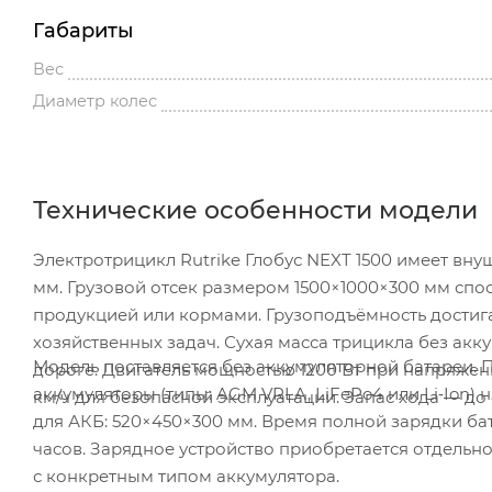
Габариты
Вес
Диаметр колес
Технические особенности модели
Электротрицикл Rutrike Глобус NEXT 1500 имеет внуш
мм. Грузовой отсек размером 1500×1000×300 мм спо
продукцией или кормами. Грузоподъёмность достига
хозяйственных задач. Сухая масса трицикла без акку
Модель поставляется без аккумуляторной батареи. 
дороге. Двигатель мощностью 1200 Вт при напряжен
аккумуляторы (типы: AGM VRLA, LiFePo4 или Li‑Ion)
км/ч для безопасной эксплуатации. Запас хода — до 
для АКБ: 520×450×300 мм. Время полной зарядки бат
часов. Зарядное устройство приобретается отдельно
с конкретным типом аккумулятора.