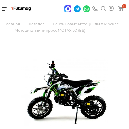
0
—
—
Главная
Каталог
Бензиновые мотоциклы в Москве
—
Мотоцикл миникросс MOTAX 50 (ES)