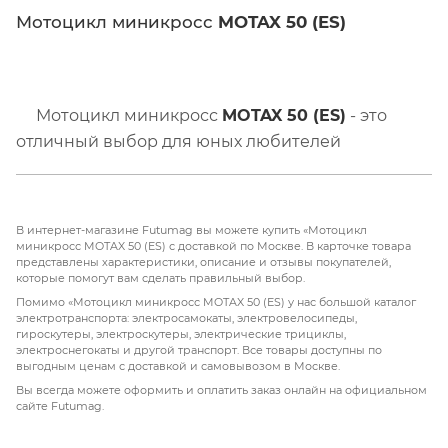
Мотоцикл миникросс
MOTAX 50 (ES)
Мотоцикл миникросс
MOTAX 50 (ES)
- это
отличный выбор для юных любителей
мотоспорта. С мощностью двигателя в
3,5 л.с.
и
объемом двигателя всего
50 см³
, этот мотоцикл
идеально подходит для детей в возрасте от
100
В интернет-магазине Futumag вы можете купить «Мотоцикл
до 130 см
роста. Бензиновый двухтактный
миникросс MOTAX 50 (ES) с доставкой по Москве. В карточке товара
представлены характеристики, описание и отзывы покупателей,
двигатель обеспечивает надежную работу и
которые помогут вам сделать правильный выбор.
простоту обслуживания, а воздушное
Помимо «Мотоцикл миникросс MOTAX 50 (ES) у нас большой каталог
электротранспорта: электросамокаты, электровелосипеды,
охлаждение помогает поддерживать
гироскутеры, электроскутеры, электрические трициклы,
оптимальную температуру двигателя.
Данная
электроснегокаты и другой транспорт. Все товары доступны по
выгодным ценам с доставкой и самовывозом в Москве.
версия
(ES)
имеет электрисеский стартер, а
Вы всегда можете оформить и оплатить заказ онлайн на официальном
обычная только механический
сайте Futumag.