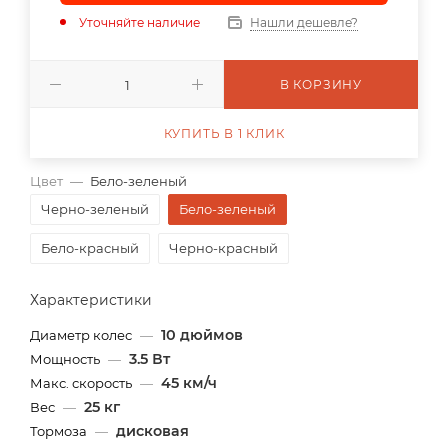
Уточняйте наличие
Нашли дешевле?
В КОРЗИНУ
КУПИТЬ В 1 КЛИК
Цвет
—
Бело-зеленый
Черно-зеленый
Бело-зеленый
Бело-красный
Черно-красный
Характеристики
10 дюймов
Диаметр колес
—
3.5 Вт
Мощность
—
45 км/ч
Макс. скорость
—
25 кг
Вес
—
дисковая
Тормоза
—