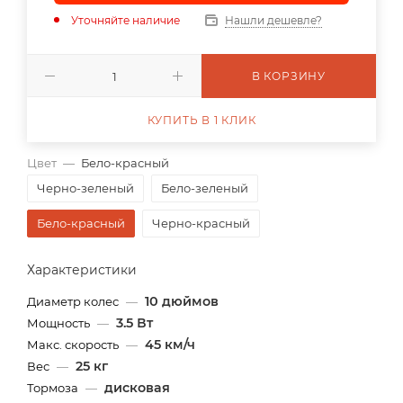
Уточняйте наличие
Нашли дешевле?
В КОРЗИНУ
КУПИТЬ В 1 КЛИК
Цвет
—
Бело-красный
Черно-зеленый
Бело-зеленый
Бело-красный
Черно-красный
Характеристики
10 дюймов
Диаметр колес
—
3.5 Вт
Мощность
—
45 км/ч
Макс. скорость
—
25 кг
Вес
—
дисковая
Тормоза
—