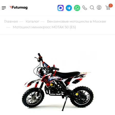
0
—
—
Главная
Каталог
Бензиновые мотоциклы в Москве
—
Мотоцикл миникросс MOTAX 50 (ES)