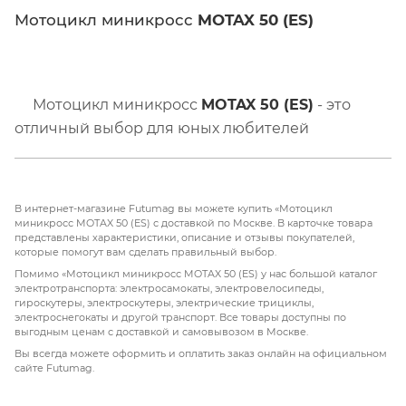
Мотоцикл миникросс
MOTAX 50 (ES)
Мотоцикл миникросс
MOTAX 50 (ES)
- это
отличный выбор для юных любителей
мотоспорта. С мощностью двигателя в
3,5 л.с.
и
объемом двигателя всего
50 см³
, этот мотоцикл
идеально подходит для детей в возрасте от
100
В интернет-магазине Futumag вы можете купить «Мотоцикл
до 130 см
роста. Бензиновый двухтактный
миникросс MOTAX 50 (ES) с доставкой по Москве. В карточке товара
представлены характеристики, описание и отзывы покупателей,
двигатель обеспечивает надежную работу и
которые помогут вам сделать правильный выбор.
простоту обслуживания, а воздушное
Помимо «Мотоцикл миникросс MOTAX 50 (ES) у нас большой каталог
электротранспорта: электросамокаты, электровелосипеды,
охлаждение помогает поддерживать
гироскутеры, электроскутеры, электрические трициклы,
оптимальную температуру двигателя.
Данная
электроснегокаты и другой транспорт. Все товары доступны по
выгодным ценам с доставкой и самовывозом в Москве.
версия
(ES)
имеет электрисеский стартер, а
Вы всегда можете оформить и оплатить заказ онлайн на официальном
обычная только механический
сайте Futumag.