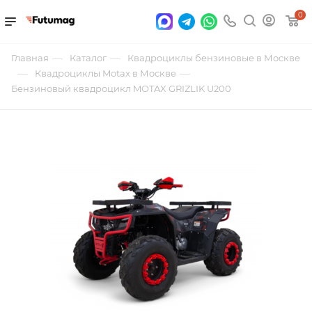
0
—
—
Главная
Каталог
Квадроциклы бензиновые в Москве
—
—
Квадроциклы Motax в Москве
Бензиновый квадроцикл MOTAX GRIZLIK U200