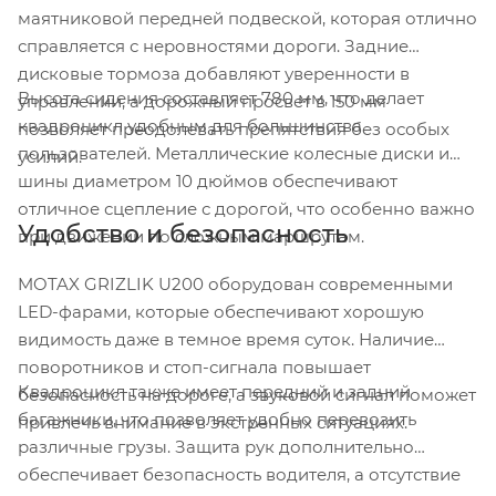
маятниковой передней подвеской, которая отлично
справляется с неровностями дороги. Задние
дисковые тормоза добавляют уверенности в
Высота сидения составляет 780 мм, что делает
управлении, а дорожный просвет в 150 мм
квадроцикл удобным для большинства
позволяет преодолевать препятствия без особых
пользователей. Металлические колесные диски и
усилий.
шины диаметром 10 дюймов обеспечивают
отличное сцепление с дорогой, что особенно важно
Удобство и безопасность
при движении по сложным маршрутам.
MOTAX GRIZLIK U200 оборудован современными
LED-фарами, которые обеспечивают хорошую
видимость даже в темное время суток. Наличие
поворотников и стоп-сигнала повышает
Квадроцикл также имеет передний и задний
безопасность на дороге, а звуковой сигнал поможет
багажники, что позволяет удобно перевозить
привлечь внимание в экстренных ситуациях.
различные грузы. Защита рук дополнительно
обеспечивает безопасность водителя, а отсутствие