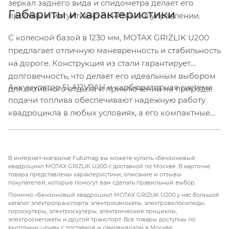
зеркал заднего вида и спидометра делает его
Габариты и характеристики
простым и интуитивно понятным в управлении.
С колесной базой в 1230 мм, MOTAX GRIZLIK U200
предлагает отличную маневренность и стабильность
на дороге. Конструкция из стали гарантирует
долговечность, что делает его идеальным выбором
Аккумулятор SLA12V9AH и карбюраторная система
для активного отдыха и приключений на природе.
подачи топлива обеспечивают надежную работу
квадроцикла в любых условиях, а его компактные
размеры позволяют легко транспортировать его на
трейлере или в багажнике автомобиля.
В интернет-магазине Futumag вы можете купить «Бензиновый
квадроцикл MOTAX GRIZLIK U200 с доставкой по Москве. В карточке
товара представлены характеристики, описание и отзывы
покупателей, которые помогут вам сделать правильный выбор.
Помимо «Бензиновый квадроцикл MOTAX GRIZLIK U200 у нас большой
каталог электротранспорта: электросамокаты, электровелосипеды,
гироскутеры, электроскутеры, электрические трициклы,
электроснегокаты и другой транспорт. Все товары доступны по
выгодным ценам с доставкой и самовывозом в Москве.