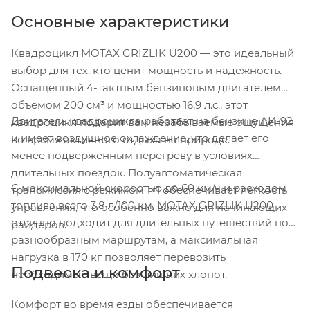
Основные характеристики
Квадроцикл MOTAX GRIZLIK U200 — это идеальный
выбор для тех, кто ценит мощность и надежность.
Оснащенный 4-тактным бензиновым двигателем
объемом 200 см³ и мощностью 16,9 л.с., этот
Двигатель квадроцикла работает на бензине АИ-92
квадроцикл подарит вам незабываемые ощущения
и имеет воздушное охлаждение, что делает его
во время активного отдыха на природе.
менее подверженным перегреву в условиях
длительных поездок. Полуавтоматическая
С максимальной скоростью до 60 км/ч и расходом
трансмиссия с режимом 1+1 обеспечивает легкость
топлива всего 3,8 л/100 км, MOTAX GRIZLIK U200
управления, что особенно важно для начинающих
отлично подходит для длительных путешествий по
райдеров.
разнообразным маршрутам, а максимальная
нагрузка в 170 кг позволяет перевозить
Подвеска и комфорт
необходимые вещи без лишних хлопот.
Комфорт во время езды обеспечивается