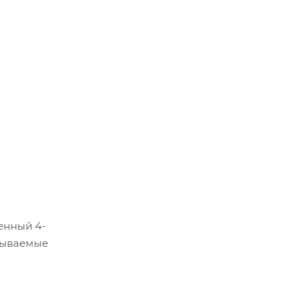
енный 4-
абываемые