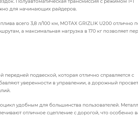
здок. Полуавтоматическая трансмиссия с режимом 1+1
ажно для начинающих райдеров.
плива всего 3,8 л/100 км, MOTAX GRIZLIK U200 отлично 
рутам, а максимальная нагрузка в 170 кг позволяет пе
 передней подвеской, которая отлично справляется с
авляют уверенности в управлении, а дорожный просвет 
лий.
дроцикл удобным для большинства пользователей. Метал
ечивают отличное сцепление с дорогой, что особенно 