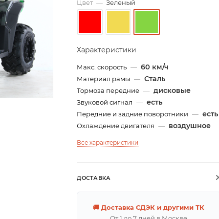
Цвет
—
Зеленый
Характеристики
60 км/ч
Макс. скорость
—
Сталь
Материал рамы
—
дисковые
Тормоза передние
—
есть
Звуковой сигнал
—
есть
Передние и задние поворотники
—
воздушное
Охлаждение двигателя
—
Все характеристики
ДОСТАВКА
🚚 Доставка СДЭК и другими ТК
От 1 до 7 дней в Москве