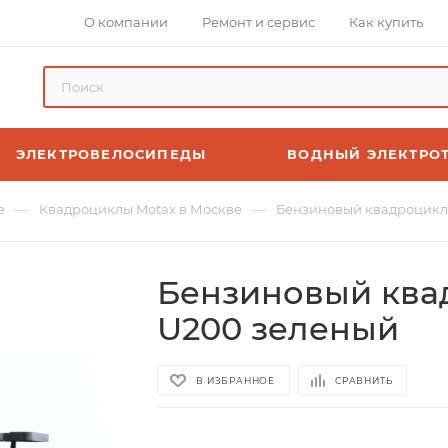
О компании
Ремонт и сервис
Как купить
ЭЛЕКТРОВЕЛОСИПЕДЫ
ВОДНЫЙ ЭЛЕКТРО
—
—
е
Квадроциклы Motax в Москве
Бензиновый квадроцикл
Бензиновый ква
U200 зеленый
В ИЗБРАННОЕ
СРАВНИТЬ