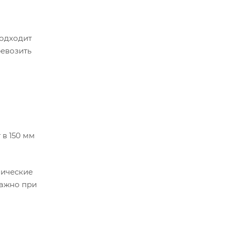
подходит
ревозить
в 150 мм
лические
важно при