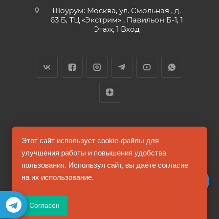
Шоурум: Москва, ул. Смольная , д.
63 Б, ТЦ «Экстрим» , Павильон Б-1, 1
Этаж, 1 Вход
2026 © FUTUMAG.RU
Этот сайт использует cookie-файлы для
улучшения работы и повышения удобства
пользования. Используя сайт, вы даёте согласие
Информация на сайте не является публичной офертой
на их использование.
Соглашение на обработку персональных данных
Согласен