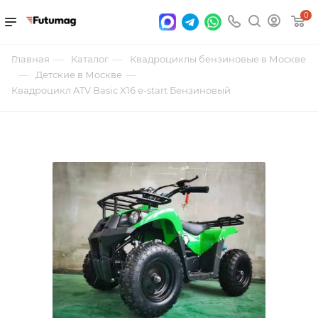
0
—
—
Главная
Каталог
Квадроциклы бензиновые в Москве
—
—
Детские в Москве
Квадроцикл ATV Basic X16 e-start Бензиновый