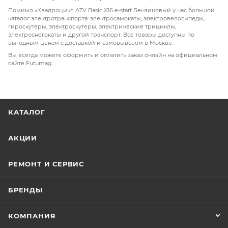
Помимо «Квадроцикл ATV Basic X16 e-start Бензиновый у нас большой
каталог электротранспорта: электросамокаты, электровелосипеды,
гироскутеры, электроскутеры, электрические трициклы,
электроснегокаты и другой транспорт. Все товары доступны по
выгодным ценам с доставкой и самовывозом в Москве.
Вы всегда можете оформить и оплатить заказ онлайн на официальном
сайте Futumag.
КАТАЛОГ
АКЦИИ
РЕМОНТ И СЕРВИС
БРЕНДЫ
КОМПАНИЯ