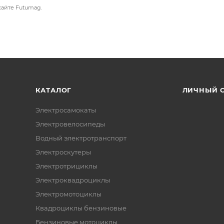
сайте Futumag.
КАТАЛОГ
ЛИЧНЫЙ 
Электросамокаты
Электровелосипеды
Водный электротранспорт
Электроскутеры
Электротрициклы
Электроквадроциклы
Электромотоциклы
Квадроциклы бензиновые
Бензиновые мотоциклы