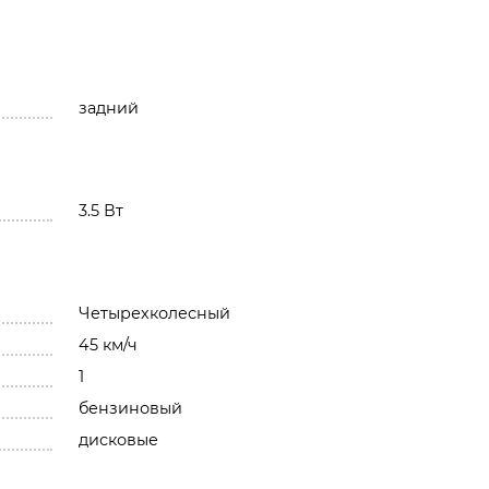
задний
3.5 Вт
Четырехколесный
45 км/ч
1
бензиновый
дисковые