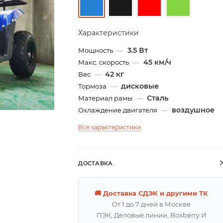
Характеристики
3.5 Вт
Мощность
—
45 км/ч
Макс. скорость
—
42 кг
Вес
—
дисковые
Тормоза
—
Сталь
Материал рамы
—
воздушное
Охлаждение двигателя
—
Все характеристики
ДОСТАВКА
🚚 Доставка СДЭК и другими ТК
От 1 до 7 дней в Москве
ПЭК, Деловые линии, Boxberry И