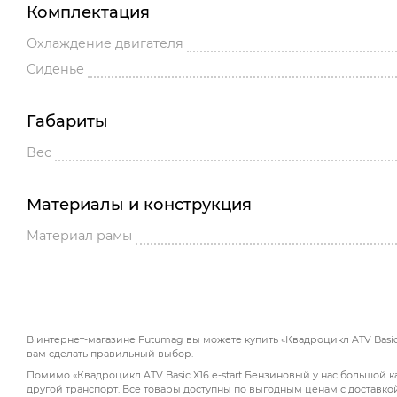
Комплектация
Охлаждение двигателя
Сиденье
Габариты
Вес
Материалы и конструкция
Материал рамы
В интернет-магазине Futumag вы можете купить «Квадроцикл ATV Basic 
вам сделать правильный выбор.
Помимо «Квадроцикл ATV Basic X16 e-start Бензиновый у нас большой к
другой транспорт. Все товары доступны по выгодным ценам с доставко