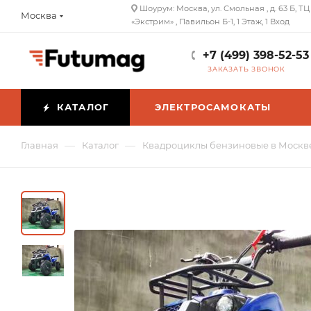
Шоурум: Москва, ул. Смольная , д. 63 Б, ТЦ
Москва
«Экстрим» , Павильон Б-1, 1 Этаж, 1 Вход
+7 (499) 398-52-53
ЗАКАЗАТЬ ЗВОНОК
КАТАЛОГ
ЭЛЕКТРОСАМОКАТЫ
—
—
Главная
Каталог
Квадроциклы бензиновые в Москв