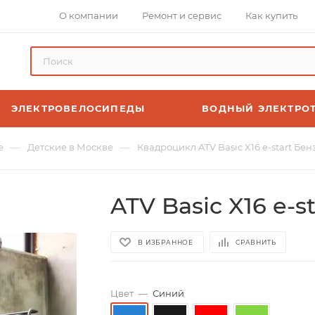
О компании
Ремонт и сервис
Как купить
ЭЛЕКТРОВЕЛОСИПЕДЫ
ВОДНЫЙ ЭЛЕКТРО
—
—
е
Детские в Москве
Квадроцикл ATV Basic X16 e-start Бе
ATV Basic X16 e-
В ИЗБРАННОЕ
СРАВНИТЬ
Цвет
—
Синий