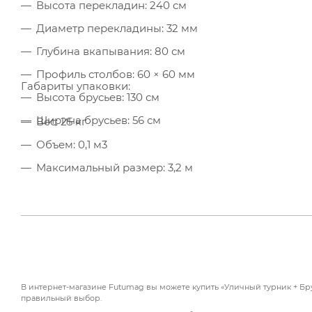
Высота перекладин: 240 см
Диаметр перекладины: 32 мм
Глубина вкапывания: 80 см
Профиль столбов: 60 × 60 мм
Габариты упаковки:
Высота брусьев: 130 см
Ширина брусьев: 56 см
Вес: 25 кг
Объем: 0,1 м3
Максимальный размер: 3,2 м
В интернет-магазине Futumag вы можете купить «Уличный турник + Бру
правильный выбор.