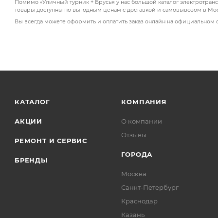
Помимо «Уличный турник + Брусья у нас большой каталог электротранс
товары доступны по выгодным ценам с доставкой и самовывозом в Мос
Вы всегда можете оформить и оплатить заказ онлайн на официальном 
КАТАЛОГ
КОМПАНИЯ
АКЦИИ
О компании
Отзывы
РЕМОНТ И СЕРВИС
ГОРОДА
БРЕНДЫ
Москва
Санкт-Петербург
Краснодар
Казань