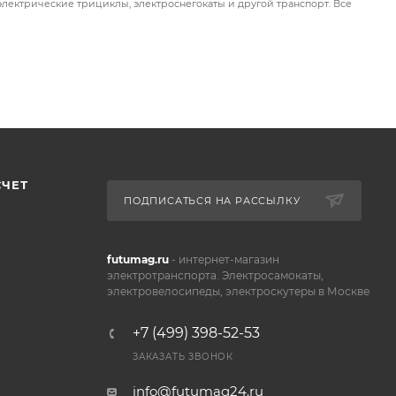
электрические трициклы, электроснегокаты и другой транспорт. Все
СЧЕТ
ПОДПИСАТЬСЯ НА РАССЫЛКУ
futumag.ru
- интернет-магазин
электротранспорта. Электросамокаты,
электровелосипеды, электроскутеры в Москве
+7 (499) 398-52-53
ЗАКАЗАТЬ ЗВОНОК
info@futumag24.ru