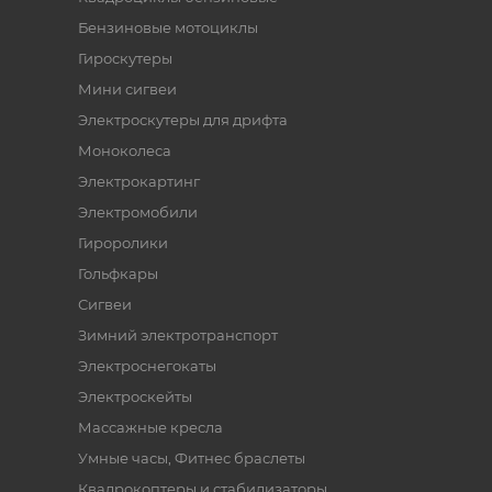
Бензиновые мотоциклы
Гироскутеры
Мини сигвеи
Электроскутеры для дрифта
Моноколеса
Электрокартинг
Электромобили
Гироролики
Гольфкары
Сигвеи
Зимний электротранспорт
Электроснегокаты
Электроскейты
Массажные кресла
Умные часы, Фитнес браслеты
Квадрокоптеры и стабилизаторы