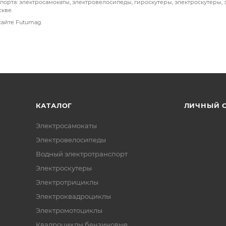
порта: электросамокаты, электровелосипеды, гироскутеры, электроскутеры, 
кве.
сайте Futumag.
КАТАЛОГ
ЛИЧНЫЙ 
Электросамокаты
Электровелосипеды
Водный электротранспорт
Электроскутеры
Электротрициклы
Электроквадроциклы
Электромотоциклы
Квадроциклы бензиновые