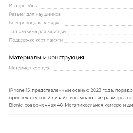
Интерфейсы
Разъем для наушников
Беспроводная зарядка
Тип разъема для зарядки
Поддержка карт памяти
Материалы и конструкция
Материал корпуса
iPhone 15, представленный осенью 2023 года, порад
привлекательный дизайн и компактные размеры, но
Bionic, современная 48-Мегапиксельная камера и д
не хочет переплачивать за Pro-серию.
Что нового в iPhone 15? Новая модель отличается м