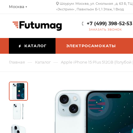
Шоурум: Москва, ул. Смольная , д. 63 Б, ТЦ
Москва
«Экстрим» , Павильон Б-1, 1 Этаж, 1 Вход
+7 (499) 398-52-53
ЗАКАЗАТЬ ЗВОНОК
КАТАЛОГ
ЭЛЕКТРОСАМОКАТЫ
—
—
Главная
Каталог
Apple iPhone 15 Plus 512GB (Голубой 