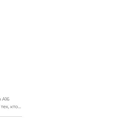
 A16
ех, кто
Но самое