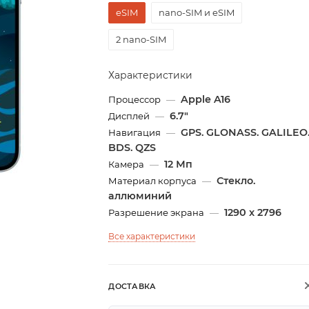
eSIM
nano-SIM и eSIM
2 nano-SIM
Характеристики
Apple A16
Процессор
—
6.7"
Дисплей
—
GPS. GLONASS. GALILEO
Навигация
—
BDS. QZS
12 Мп
Камера
—
Стекло.
Материал корпуса
—
аллюминий
1290 x 2796
Разрешение экрана
—
Все характеристики
ДОСТАВКА