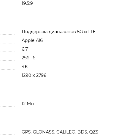
19.5:9
Поддержка диапазонов 5G и LTE
Apple A16
6.7"
256 гб
4К
1290 x 2796
12 Мп
GPS. GLONASS. GALILEO. BDS. QZS