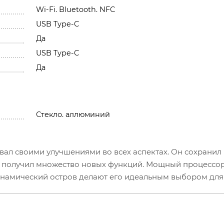
Wi-Fi. Bluetooth. NFC
USB Type-C
Да
USB Type-C
Да
Стекло. аллюминий
овал своими улучшениями во всех аспектах. Он сохранил
 получил множество новых функций. Мощный процессор
инамический остров делают его идеальным выбором для т
атовым задним стеклом и доступна в новых расцветках. 