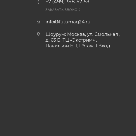
+7 (499) 398-52-53
льной
ЗАКАЗАТЬ ЗВОНОК
info@futumag24.ru
Шоурум: Москва, ул. Смольная ,
д. 63 Б, ТЦ «Экстрим» ,
режим 12
Павильон Б-1, 1 Этаж, 1 Вход
e ваш
о плана
потери
 широким
ейзажи.
арядные
часов
птера