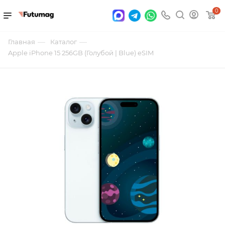
0
—
—
Главная
Каталог
Apple iPhone 15 256GB (Голубой | Blue) eSIM