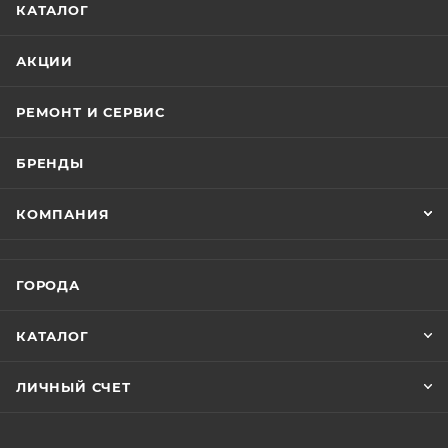
КАТАЛОГ
устройства одним кабелем. Процессор стал более
мощным и современным, что расширяет
АКЦИИ
возможности приложений, использующих
машинное обучение, и улучшает алгоритмы камеры.
РЕМОНТ И СЕРВИС
Камера также обновилась, получив более высокое
разрешение и увеличенный сенсор.
БРЕНДЫ
Но самое интересное ожидает вас при знакомстве с
КОМПАНИЯ
новым iPhone 15. Его 6,1-дюймовый OLED-экран
Retina XDR Display поражает своей качественной
картинкой. Он поддерживает тактильную обратную
ГОРОДА
связь, True Tone и защищен прочным стеклом
Ceramic Shield. Хотя в отличие от iPhone 15 Pro здесь
КАТАЛОГ
нет поддержки частоты обновления 120 Гц, качество
изображения все равно впечатляет: поддержка
ЛИЧНЫЙ СЧЕТ
HDR, высокое разрешение и яркость заставят вас
полностью погрузиться в просмотр контента.