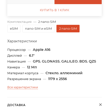
КУПИТЬ В 1 КЛИК
Комплектация
—
2 nano-SIM
eSIM
nano-SIM и eSIM
2 nano-SIM
Характеристики
Apple A16
Процессор
—
6.1"
Дисплей
—
GPS. GLONASS. GALILEO. BDS. QZS
Навигация
—
12 Мп
Камера
—
Стекло. аллюминий
Материал корпуса
—
1179 x 2556
Разрешение экрана
—
Все характеристики
ДОСТАВКА