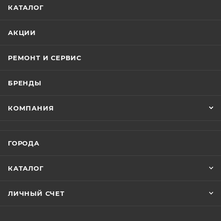
что позволяет заряжать MacBook, iPad и другие
КАТАЛОГ
устройства одним кабелем. Процессор стал более
мощным и современным, что расширяет
АКЦИИ
возможности приложений, использующих
машинное обучение, и улучшает алгоритмы камеры.
РЕМОНТ И СЕРВИС
Камера также обновилась, получив более высокое
разрешение и увеличенный сенсор.
БРЕНДЫ
Но самое интересное ожидает вас при знакомстве с
КОМПАНИЯ
новым iPhone 15. Его 6,1-дюймовый OLED-экран
Retina XDR Display поражает своей качественной
картинкой. Он поддерживает тактильную обратную
ГОРОДА
связь, True Tone и защищен прочным стеклом
Ceramic Shield. Хотя в отличие от iPhone 15 Pro здесь
КАТАЛОГ
нет поддержки частоты обновления 120 Гц, качество
изображения все равно впечатляет: поддержка
ЛИЧНЫЙ СЧЕТ
HDR, высокое разрешение и яркость заставят вас
полностью погрузиться в просмотр контента.