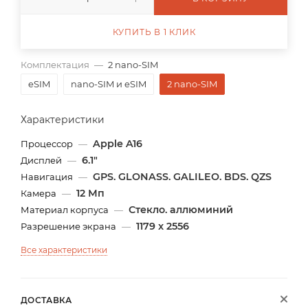
КУПИТЬ В 1 КЛИК
Комплектация
—
2 nano-SIM
eSIM
nano-SIM и eSIM
2 nano-SIM
Характеристики
Apple A16
Процессор
—
6.1"
Дисплей
—
GPS. GLONASS. GALILEO. BDS. QZS
Навигация
—
12 Мп
Камера
—
Стекло. аллюминий
Материал корпуса
—
1179 x 2556
Разрешение экрана
—
Все характеристики
ДОСТАВКА