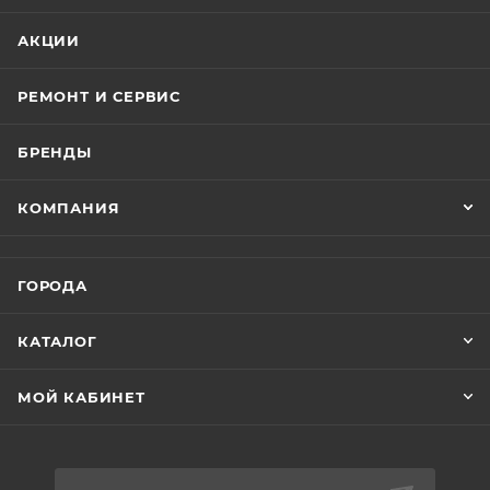
устройства одним кабелем. Процессор стал более
мощным и современным, что расширяет
АКЦИИ
возможности приложений, использующих
машинное обучение, и улучшает алгоритмы камеры.
РЕМОНТ И СЕРВИС
Камера также обновилась, получив более высокое
разрешение и увеличенный сенсор.
БРЕНДЫ
Но самое интересное ожидает вас при знакомстве с
КОМПАНИЯ
новым iPhone 15. Его 6,1-дюймовый OLED-экран
Retina XDR Display поражает своей качественной
картинкой. Он поддерживает тактильную обратную
ГОРОДА
связь, True Tone и защищен прочным стеклом
Ceramic Shield. Хотя в отличие от iPhone 15 Pro здесь
КАТАЛОГ
нет поддержки частоты обновления 120 Гц, качество
изображения все равно впечатляет: поддержка
МОЙ КАБИНЕТ
HDR, высокое разрешение и яркость заставят вас
полностью погрузиться в просмотр контента.
В самом сердце iPhone 15 находится динамичный