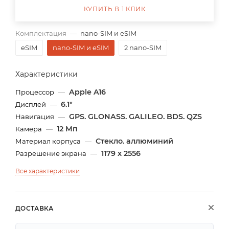
КУПИТЬ В 1 КЛИК
Комплектация
—
nano-SIM и eSIM
eSIM
nano-SIM и eSIM
2 nano-SIM
Характеристики
Apple A16
Процессор
—
6.1"
Дисплей
—
GPS. GLONASS. GALILEO. BDS. QZS
Навигация
—
12 Мп
Камера
—
Стекло. аллюминий
Материал корпуса
—
1179 x 2556
Разрешение экрана
—
Все характеристики
ДОСТАВКА