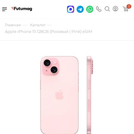
0
—
—
Главная
Каталог
Apple iPhone 15 128GB (Розовый | Pink) eSIM