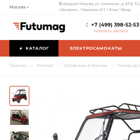
Шоурум: Москва, ул. Смольная , д. 63 Б, ТЦ
Москва
«Экстрим» , Павильон Б-1, 1 Этаж, 1 Вход
+7 (499) 398-52-53
ЗАКАЗАТЬ ЗВОНОК
КАТАЛОГ
ЭЛЕКТРОСАМОКАТЫ
—
—
—
Главная
Каталог
Гольфкары в Москве
Гольфкар 