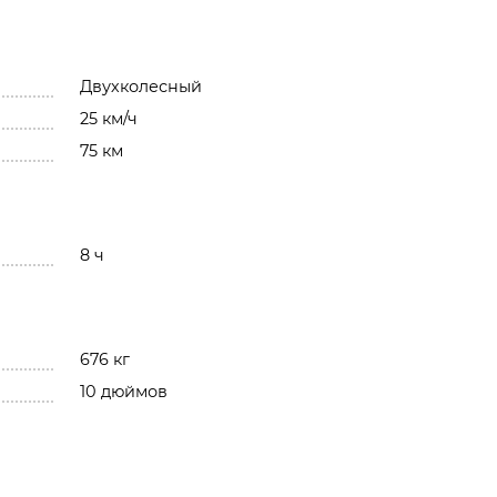
Двухколесный
25 км/ч
75 км
8 ч
676 кг
10 дюймов