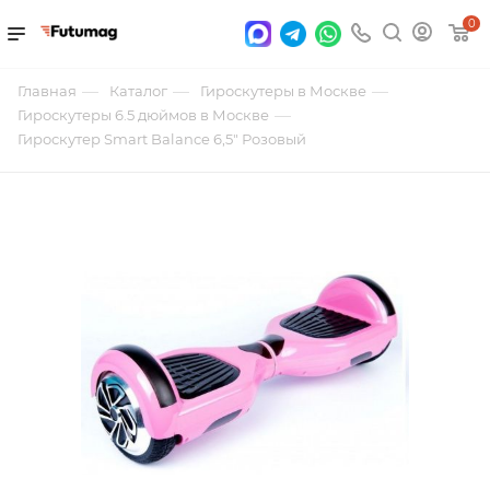
0
—
—
—
Главная
Каталог
Гироскутеры в Москве
—
Гироскутеры 6.5 дюймов в Москве
Гироскутер Smart Balance 6,5" Розовый