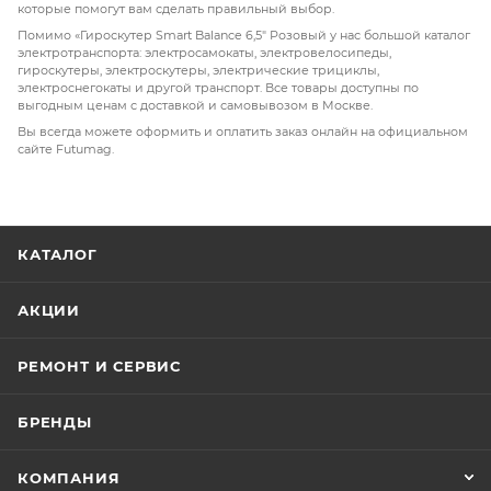
которые помогут вам сделать правильный выбор.
выдерживает нагрузку
до 100 кг
.
Помимо «Гироскутер Smart Balance 6,5" Розовый у нас большой каталог
электротранспорта: электросамокаты, электровелосипеды,
гироскутеры, электроскутеры, электрические трициклы,
электроснегокаты и другой транспорт. Все товары доступны по
выгодным ценам с доставкой и самовывозом в Москве.
Вы всегда можете оформить и оплатить заказ онлайн на официальном
сайте Futumag.
КАТАЛОГ
АКЦИИ
РЕМОНТ И СЕРВИС
БРЕНДЫ
КОМПАНИЯ