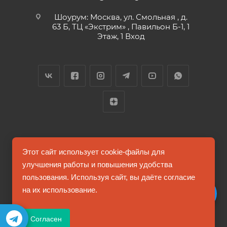
Шоурум: Москва, ул. Смольная , д.
63 Б, ТЦ «Экстрим» , Павильон Б-1, 1
Этаж, 1 Вход
2026 © FUTUMAG.RU
Этот сайт использует cookie-файлы для
улучшения работы и повышения удобства
пользования. Используя сайт, вы даёте согласие
Информация на сайте не является публичной офертой
на их использование.
Соглашение на обработку персональных данных
Согласен