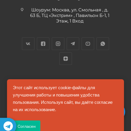
Шоурум: Москва, ул. Смольная , д.
63 Б, ТЦ «Экстрим» , Павильон Б-1, 1
Этаж, 1 Вход
2026 © FUTUMAG.RU
Этот сайт использует cookie-файлы для
улучшения работы и повышения удобства
пользования. Используя сайт, вы даёте согласие
Информация на сайте не является публичной офертой
на их использование.
Соглашение на обработку персональных данных
Согласен