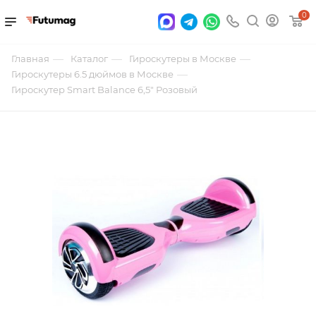
0
—
—
—
Главная
Каталог
Гироскутеры в Москве
—
Гироскутеры 6.5 дюймов в Москве
Гироскутер Smart Balance 6,5" Розовый