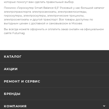
которые помогут вам сделать правильный выбор.
выдерживает нагрузку
до 100 кг
.
Помимо «Гироскутер Smart Balance 6,5" Розовый у нас большой каталог
электротранспорта: электросамокаты, электровелосипеды,
гироскутеры, электроскутеры, электрические трициклы,
электроснегокаты и другой транспорт. Все товары доступны по
выгодным ценам с доставкой и самовывозом в Москве.
Вы всегда можете оформить и оплатить заказ онлайн на официальном
сайте Futumag.
КАТАЛОГ
АКЦИИ
РЕМОНТ И СЕРВИС
БРЕНДЫ
КОМПАНИЯ