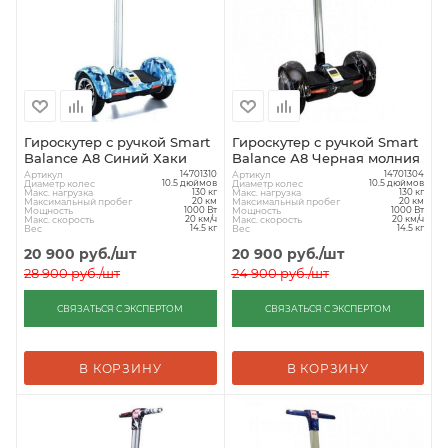
Гироскутер с ручкой Smart
Гироскутер с ручкой Smart
Balance А8 Синий Хаки
Balance А8 Черная молния
Артикул
Артикул
14701310
14701304
Диаметр колес
Диаметр колес
10.5 дюймов
10.5 дюймов
Макс. нагрузка
Макс. нагрузка
130 кг
130 кг
Максимальный пробег
Максимальный пробег
20 км
20 км
Мощность
Мощность
1000 Вт
1000 Вт
Макс. скорость
Макс. скорость
20 км/ч
20 км/ч
Вес
Вес
14.5 кг
14.5 кг
20 900
руб.
/шт
20 900
руб.
/шт
28 900
руб.
/шт
24 900
руб.
/шт
СВЯЗАТЬСЯ С ЭКСПЕРТОМ
СВЯЗАТЬСЯ С ЭКСПЕРТОМ
В КОРЗИНУ
В КОРЗИНУ