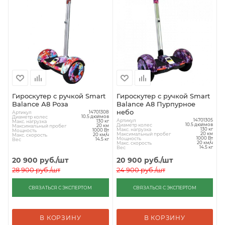
Гироскутер с ручкой Smart
Гироскутер с ручкой Smart
Balance А8 Роза
Balance А8 Пурпурное
небо
Артикул
14701308
Диаметр колес
10.5 дюймов
Артикул
14701305
Макс. нагрузка
130 кг
Диаметр колес
10.5 дюймов
Максимальный пробег
20 км
Макс. нагрузка
130 кг
Мощность
1000 Вт
Максимальный пробег
20 км
Макс. скорость
20 км/ч
Мощность
1000 Вт
Вес
14.5 кг
Макс. скорость
20 км/ч
Вес
14.5 кг
20 900
руб.
/шт
20 900
руб.
/шт
28 900
руб.
/шт
24 900
руб.
/шт
СВЯЗАТЬСЯ С ЭКСПЕРТОМ
СВЯЗАТЬСЯ С ЭКСПЕРТОМ
В КОРЗИНУ
В КОРЗИНУ