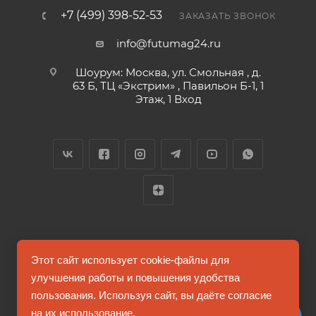
+7 (499) 398-52-53
ЗАКАЗАТЬ ЗВОНОК
info@futumag24.ru
Шоурум: Москва, ул. Смольная , д.
63 Б, ТЦ «Экстрим» , Павильон Б-1, 1
Этаж, 1 Вход
2026 © FUTUMAG.RU
Этот сайт использует cookie-файлы для
улучшения работы и повышения удобства
пользования. Используя сайт, вы даёте согласие
Информация на сайте не является публичной офертой
на их использование.