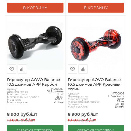
В КОРЗИНУ
В КОРЗИНУ
Гироскутер AOVO Balance
Гироскутер AOVO Balance
10.5 дюймов APP Карбон
10.5 дюймов APP Красный
огонь
Артикул
14700907
Диаметр колес
10.5 дюймов
Артикул
14700906
Макс. нагрузка
110 кг
Диаметр колес
10.5 дюймов
Максимальный пробег
25 км
Макс. нагрузка
110 кг
Мощность
400 Вт
Максимальный пробег
25 км
Макс. скорость
20 км/ч
Мощность
400 Вт
Макс. скорость
20 км/ч
8 900
руб.
/шт
8 900
руб.
/шт
10 600
руб.
/шт
10 600
руб.
/шт
СВЯЗАТЬСЯ С ЭКСПЕРТОМ
СВЯЗАТЬСЯ С ЭКСПЕРТОМ