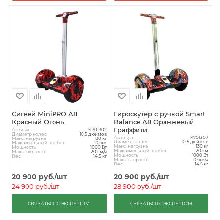
Сигвей MiniPRO А8
Гироскутер с ручкой Smart
Красный Огонь
Balance А8 Оранжевый
Граффити
Артикул
14701302
Диаметр колес
10.5 дюймов
Артикул
14701307
Макс. нагрузка
130 кг
Диаметр колес
10.5 дюймов
Максимальный пробег
20 км
Макс. нагрузка
130 кг
Мощность
1000 Вт
Максимальный пробег
20 км
Макс. скорость
20 км/ч
Мощность
1000 Вт
Вес
14.5 кг
Макс. скорость
20 км/ч
Вес
14.5 кг
20 900
руб.
/шт
20 900
руб.
/шт
24 900
руб.
/шт
28 900
руб.
/шт
СВЯЗАТЬСЯ С ЭКСПЕРТОМ
СВЯЗАТЬСЯ С ЭКСПЕРТОМ