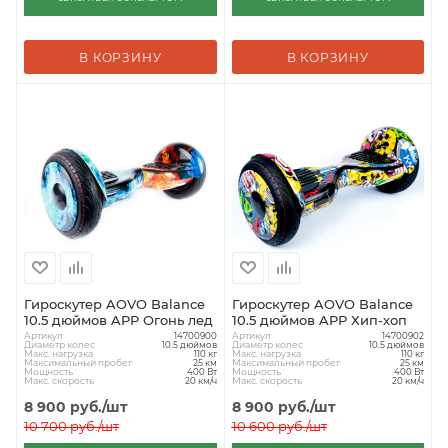
В КОРЗИНУ
В КОРЗИНУ
Гироскутер AOVO Balance
Гироскутер AOVO Balance
10.5 дюймов APP Огонь лед
10.5 дюймов APP Хип-хоп
Артикул
Артикул
14700900
14700902
Диаметр колес
Диаметр колес
10.5 дюймов
10.5 дюймов
Макс. нагрузка
Макс. нагрузка
110 кг
110 кг
Максимальный пробег
Максимальный пробег
25 км
25 км
Мощность
Мощность
400 Вт
400 Вт
Макс. скорость
Макс. скорость
20 км/ч
20 км/ч
8 900
руб.
/шт
8 900
руб.
/шт
10 700
руб.
/шт
10 600
руб.
/шт