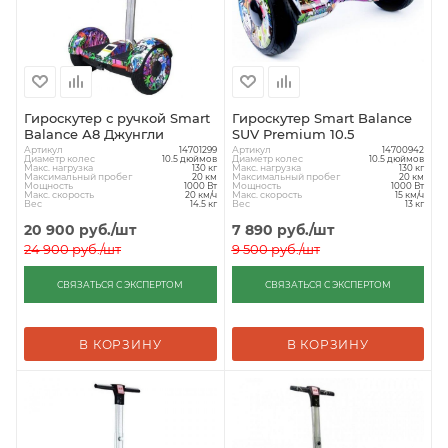
Гироскутер с ручкой Smart
Гироскутер Smart Balance
Balance А8 Джунгли
SUV Premium 10.5
Артикул
Артикул
14701299
14700942
Диаметр колес
Диаметр колес
10.5 дюймов
10.5 дюймов
Макс. нагрузка
Макс. нагрузка
130 кг
130 кг
Максимальный пробег
Максимальный пробег
20 км
20 км
Мощность
Мощность
1000 Вт
1000 Вт
Макс. скорость
Макс. скорость
20 км/ч
15 км/ч
Вес
Вес
14.5 кг
13 кг
20 900
руб.
/шт
7 890
руб.
/шт
24 900
руб.
/шт
9 500
руб.
/шт
СВЯЗАТЬСЯ С ЭКСПЕРТОМ
СВЯЗАТЬСЯ С ЭКСПЕРТОМ
В КОРЗИНУ
В КОРЗИНУ