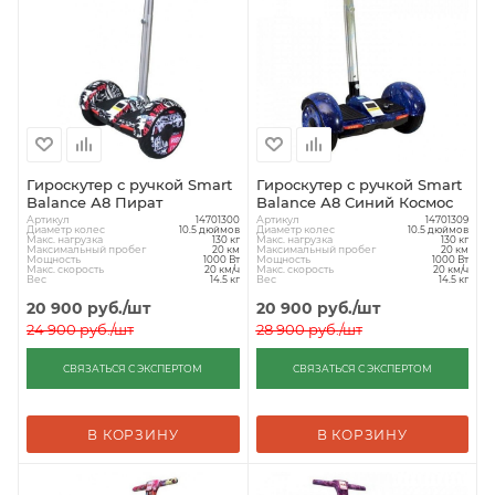
Гироскутер с ручкой Smart
Гироскутер с ручкой Smart
Balance А8 Пират
Balance А8 Синий Космос
Артикул
Артикул
14701300
14701309
Диаметр колес
Диаметр колес
10.5 дюймов
10.5 дюймов
Макс. нагрузка
Макс. нагрузка
130 кг
130 кг
Максимальный пробег
Максимальный пробег
20 км
20 км
Мощность
Мощность
1000 Вт
1000 Вт
Макс. скорость
Макс. скорость
20 км/ч
20 км/ч
Вес
Вес
14.5 кг
14.5 кг
20 900
руб.
/шт
20 900
руб.
/шт
24 900
руб.
/шт
28 900
руб.
/шт
СВЯЗАТЬСЯ С ЭКСПЕРТОМ
СВЯЗАТЬСЯ С ЭКСПЕРТОМ
В КОРЗИНУ
В КОРЗИНУ