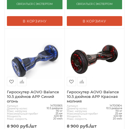
СВЯЗАТЬСЯ С ЭКСПЕРТОМ
СВЯЗАТЬСЯ С ЭКСПЕРТОМ
В КОРЗИНУ
В КОРЗИНУ
Гироскутер AOVO Balance
Гироскутер AOVO Balance
10.5 дюймов APP Синий
10.5 дюймов APP Красная
огонь
молния
Артикул
Артикул
14700905
14700904
Диаметр колес
Диаметр колес
10.5 дюймов
10.5 дюймов
Макс. нагрузка
Макс. нагрузка
110 кг
110 кг
Максимальный пробег
Максимальный пробег
25 км
25 км
Мощность
Мощность
400 Вт
400 Вт
Макс. скорость
Макс. скорость
20 км/ч
20 км/ч
8 900
руб.
/шт
8 900
руб.
/шт