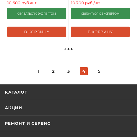
10 600
руб.
/шт
10 700
руб.
/шт
СВЯЗАТЬСЯ С ЭКСПЕРТОМ
СВЯЗАТЬСЯ С ЭКСПЕРТОМ
В КОРЗИНУ
В КОРЗИНУ
1
2
3
4
5
КАТАЛОГ
АКЦИИ
РЕМОНТ И СЕРВИС