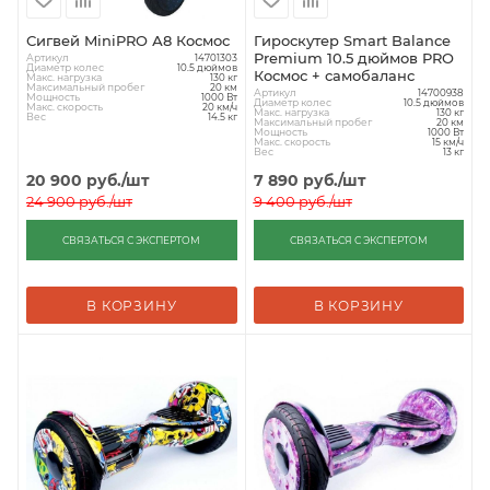
Сигвей MiniPRO А8 Космос
Гироскутер Smart Balance
Premium 10.5 дюймов PRO
Артикул
14701303
Диаметр колес
10.5 дюймов
Космос + самобаланс
Макс. нагрузка
130 кг
Максимальный пробег
20 км
Артикул
14700938
Мощность
1000 Вт
Диаметр колес
10.5 дюймов
Макс. скорость
20 км/ч
Макс. нагрузка
130 кг
Вес
14.5 кг
Максимальный пробег
20 км
Мощность
1000 Вт
Макс. скорость
15 км/ч
Вес
13 кг
20 900
руб.
/шт
7 890
руб.
/шт
24 900
руб.
/шт
9 400
руб.
/шт
СВЯЗАТЬСЯ С ЭКСПЕРТОМ
СВЯЗАТЬСЯ С ЭКСПЕРТОМ
В КОРЗИНУ
В КОРЗИНУ