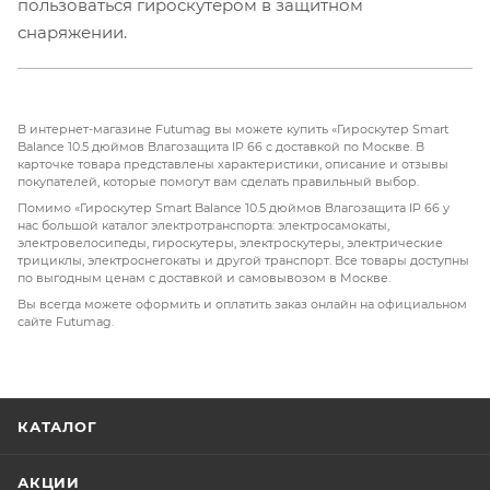
пользоваться гироскутером в защитном
снаряжении.
В интернет-магазине Futumag вы можете купить «Гироскутер Smart
Balance 10.5 дюймов Влагозащита IP 66 с доставкой по Москве. В
карточке товара представлены характеристики, описание и отзывы
покупателей, которые помогут вам сделать правильный выбор.
Помимо «Гироскутер Smart Balance 10.5 дюймов Влагозащита IP 66 у
нас большой каталог электротранспорта: электросамокаты,
электровелосипеды, гироскутеры, электроскутеры, электрические
трициклы, электроснегокаты и другой транспорт. Все товары доступны
по выгодным ценам с доставкой и самовывозом в Москве.
Вы всегда можете оформить и оплатить заказ онлайн на официальном
сайте Futumag.
КАТАЛОГ
АКЦИИ