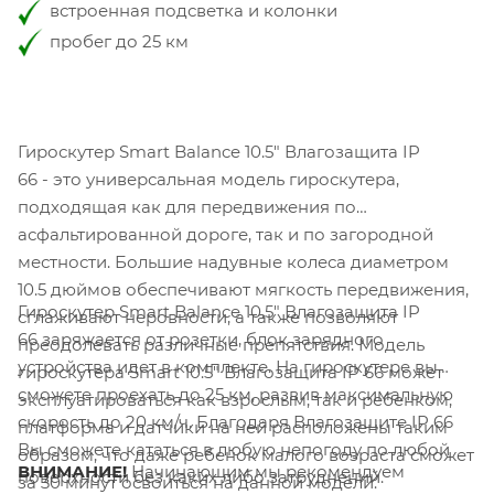
встроенная подсветка и колонки
пробег до 25 км
Гироскутер Smart Balance 10.5" Влагозащита IP
66 - это универсальная модель гироскутера,
подходящая как для передвижения по
асфальтированной дороге, так и по загородной
местности. Большие надувные колеса диаметром
10.5 дюймов обеспечивают мягкость передвижения,
Гироскутер Smart Balance 10.5" Влагозащита IP
сглаживают неровности, а также позволяют
66 заряжается от розетки, блок зарядного
преодолевать различные препятствия. Модель
устройства идет в комплекте. На гироскутере вы
гироскутера Smart 10.5" Влагозащита IP 66 может
сможете проехать до 25 км, развив максимальную
эксплуатироваться как взрослым, так и ребенком,
скорость до 20 км/ч. Благодаря Влагозащите IP 66
платформа и датчики на ней расположены таким
Вы сможете кататься в любую непогоду по любой
образом, что даже ребенок малого возраста сможет
ВНИМАНИЕ!
Начинающим мы рекомендуем
поверхности без каких либо затруднений.
за 30 минут освоиться на данной модели.