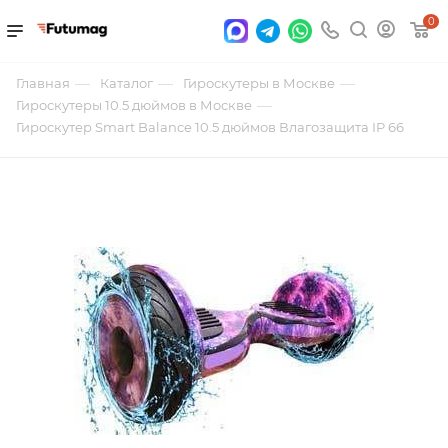
0
—
—
—
Главная
Каталог
Гироскутеры в Москве
—
Гироскутеры 10.5 дюймов в Москве
Гироскутер Smart Balance 10.5 дюймов Влагозащита IP 66