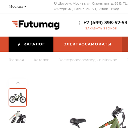
Шоурум: Москва, ул. Смольная , д. 63 Б, ТЦ
Москва
«Экстрим» , Павильон Б-1, 1 Этаж, 1 Вход
+7 (499) 398-52-53
ЗАКАЗАТЬ ЗВОНОК
КАТАЛОГ
ЭЛЕКТРОСАМОКАТЫ
—
—
—
Главная
Каталог
Электровелосипеды в Москве