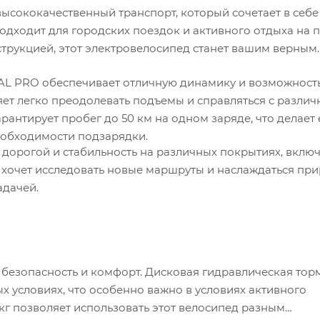
высококачественный транспорт, который сочетает в себе
одходит для городских поездок и активного отдыха на 
трукцией, этот электровелосипед станет вашим верным
UAL PRO обеспечивает отличную динамику и возможност
ляет легко преодолевать подъемы и справляться с разли
антирует пробег до 50 км на одном заряде, что делает 
еобходимости подзарядки.
дорогой и стабильность на различных покрытиях, вклю
о хочет исследовать новые маршруты и наслаждаться пр
адачей.
а безопасность и комфорт. Дисковая гидравлическая тор
 условиях, что особенно важно в условиях активного
кг позволяет использовать этот велосипед разным