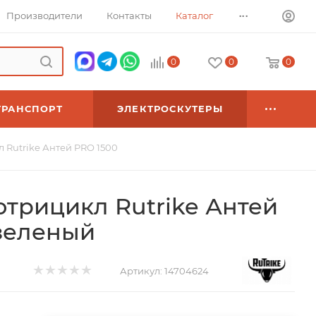
...
Производители
Контакты
Каталог
0
0
0
ТРАНСПОРТ
ЭЛЕКТРОСКУТЕРЫ
 Rutrike Антей PRO 1500
отрицикл Rutrike Антей
зеленый
Артикул:
14704624