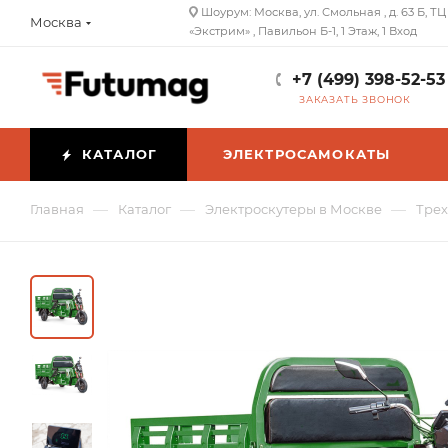
Шоурум: Москва, ул. Смольная , д. 63 Б, ТЦ
Москва
«Экстрим» , Павильон Б-1, 1 Этаж, 1 Вход
+7 (499) 398-52-53
ЗАКАЗАТЬ ЗВОНОК
КАТАЛОГ
ЭЛЕКТРОСАМОКАТЫ
—
—
—
Главная
Каталог
Электроскутеры в Москве
Трех