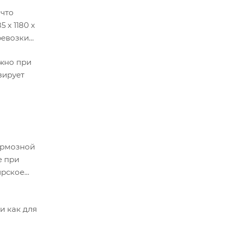
 что
 x 1180 x
ревозки
ажно при
зирует
тормозной
е при
ирское
и как для