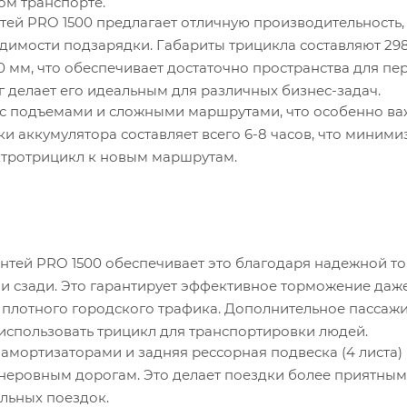
ом транспорте.
нтей PRO 1500 предлагает отличную производительность,
димости подзарядки. Габариты трицикла составляют 2985
490 мм, что обеспечивает достаточно пространства для пе
г делает его идеальным для различных бизнес-задач.
 с подъемами и сложными маршрутами, что особенно в
и аккумулятора составляет всего 6-8 часов, что миними
ктротрицикл к новым маршрутам.
 Антей PRO 1500 обеспечивает это благодаря надежной 
 и сзади. Это гарантирует эффективное торможение даж
ях плотного городского трафика. Дополнительное пассаж
 использовать трицикл для транспортировки людей.
мортизаторами и задняя рессорная подвеска (4 листа)
неровным дорогам. Это делает поездки более приятным
ельных поездок.