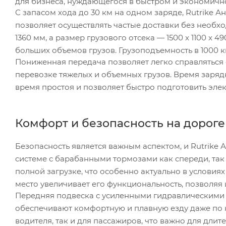
для бизнеса, нуждающегося в быстром и экономичн
С запасом хода до 30 км на одном заряде, Rutrike А
позволяет осуществлять частые доставки без необхо
1360 мм, а размер грузового отсека — 1500 x 1100 x 
больших объемов грузов. Грузоподъемность в 1000 к
Пониженная передача позволяет легко справляться
перевозке тяжелых и объемных грузов. Время зарядк
время простоя и позволяет быстро подготовить эле
Комфорт и безопасность на дороге
Безопасность является важным аспектом, и Rutrike
системе с барабанными тормозами как спереди, так
полной загрузке, что особенно актуально в услови
место увеличивает его функциональность, позволяя
Передняя подвеска с усиленными гидравлическими а
обеспечивают комфортную и плавную езду даже по 
водителя, так и для пассажиров, что важно для длит