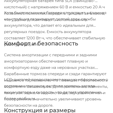
Аккумуляторная батарея типа SLA (свинцово-
кислотный) с напряжением 60 В и емкостью 20 А⋅ч
Хотя быстросъемная батарея отсутствует, надежная
позволяет полностью зарядить трицикл за 6 часов,
конструкция гарантирует долгий срок службы
что удобно для активного использования.
аккумулятора, что делает его идеальным для
регулярных поездок. Емкость аккумулятора
составляет 1200 Вт⋅ч, что обеспечивает стабильную
Комфорт и безопасность
работу на дороге.
Система амортизации с передними и задними
амортизаторами обеспечивает плавную и
комфортную езду даже на неровных участках.
Барабанные тормоза спереди и сзади гарантируют
LCD-дисплей предоставляет важную информацию о
надежное торможение, что повышает безопасность
состоянии трицикла, включая уровень заряда
водителя и пассажиров. Дополнительные элементы,
аккумулятора и скорость, что делает управление
такие как зеркала заднего вида, звуковой сигнал и
более удобным.
поворотники, значительно увеличивают уровень
безопасности на дороге.
Конструкция и размеры