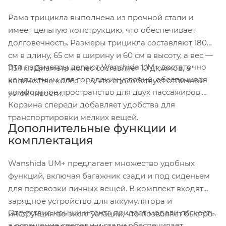
Рама трицикла выполнена из прочной стали и
имеет цельную конструкцию, что обеспечивает
долговечность. Размеры трицикла составляют 180
см в длину, 65 см в ширину и 60 см в высоту, а вес —
Эти параметры делают Wanshida UM+ достаточно
115.1 кг. Диаметр колес составляет 10 дюймов, а
компактным для городских условий, обеспечивая
количество колес — 3, что способствует отличной
комфортное пространство для двух пассажиров.
устойчивости.
Корзина спереди добавляет удобства для
транспортировки мелких вещей.
Дополнительные функции и
комплектация
Wanshida UM+ предлагает множество удобных
функций, включая багажник сзади и под сиденьем
для перевозки личных вещей. В комплект входят
зарядное устройство для аккумулятора и
Отсутствие крыши и тента придает модели легкость,
инструкция по эксплуатации, что позволяет быстро
а освещение спереди и сзади обеспечивает