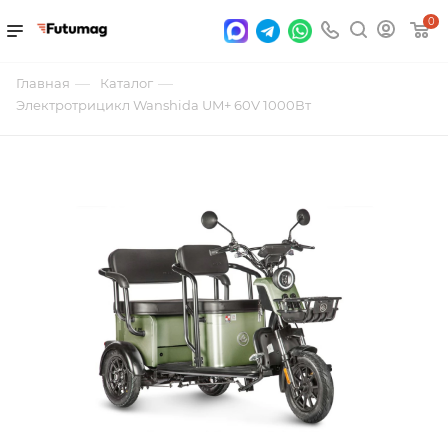
0
—
—
Главная
Каталог
Электротрицикл Wanshida UM+ 60V 1000Вт