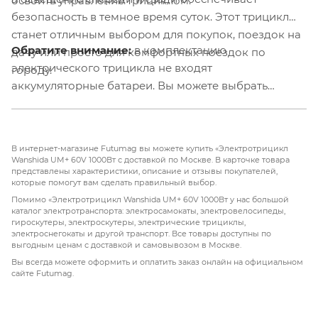
освоить управление трициклом.
безопасность в темное время суток. Этот трицикл
станет отличным выбором для покупок, поездок на
Обратите внимание:
в комплектацию
дачу или просто для комфортных поездок по
электрического трицикла не входят
городу.
аккумуляторные батареи. Вы можете выбрать
подходящий комплект аккумуляторов
дополнительно, оформляя заказ.
В интернет-магазине Futumag вы можете купить «Электротрицикл
Wanshida UM+ 60V 1000Вт с доставкой по Москве. В карточке товара
представлены характеристики, описание и отзывы покупателей,
которые помогут вам сделать правильный выбор.
Помимо «Электротрицикл Wanshida UM+ 60V 1000Вт у нас большой
каталог электротранспорта: электросамокаты, электровелосипеды,
гироскутеры, электроскутеры, электрические трициклы,
электроснегокаты и другой транспорт. Все товары доступны по
выгодным ценам с доставкой и самовывозом в Москве.
Вы всегда можете оформить и оплатить заказ онлайн на официальном
сайте Futumag.