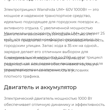
Электротрицикл Wanshida UM+ 60V 1000Вт — это
мощное и надежное транспортное средство,
идеально подходящее для городских поездок и
активного отдыха. С увеличенной мощностью
Максимальная скорость Wanshida UM+ достигает 25
двигателя и высокой грузоподъемностью, этот
км/ч, что позволяет комфортно передвигаться по
трицикл предлагает отличную производительность.
городским улицам. Запас хода в 35 км на одной
зарядке делает его отличным выбором для
С максимальной нагрузкой до 200 кг, этот трицикл
повседневных поездок. Задний привод и
подходит как для перевозки пассажиров, так и для
редукторный механизм обеспечивают хорошую
транспортировки различных грузов.
управляемость и маневренность в условиях
плотного трафика.
Двигатель и аккумулятор
Электрический двигатель мощностью 1000 Вт
обеспечивает отличную динамику и эффективность.