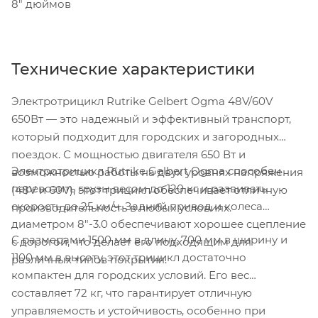
8" дюймов
Технические характеристики
Электротрицикл Rutrike Gelbert Ogma 48V/60V
650Вт — это надежный и эффективный транспорт,
который подходит для городских и загородных
поездок. С мощностью двигателя 650 Вт и
Электротрицикл Rutrike Gelbert Ogma способен
возможностью работы на двух уровнях напряжения
перевозить грузы весом до 120 кг и развивать
(48V и 60V), этот трицикл обеспечивает отличную
скорость до 25 км/ч. Задний привод и колеса
производительность в любых условиях.
диаметром 8"-3.0 обеспечивают хорошее сцепление
С размерами 1500 мм в длину, 700 мм в ширину и
с дорогой, что делает его подходящим для
1100 мм в высоту, этот трицикл достаточно
различных типов покрытия.
компактен для городских условий. Его вес
составляет 72 кг, что гарантирует отличную
управляемость и устойчивость, особенно при