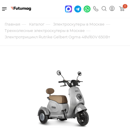
0
—
—
—
Главная
Каталог
Электроскутеры в Москве
—
Трехколесные электроскутеры в Москве
Электротрицикл Rutrike Gelbert Ogma 48V/60V 650Вт