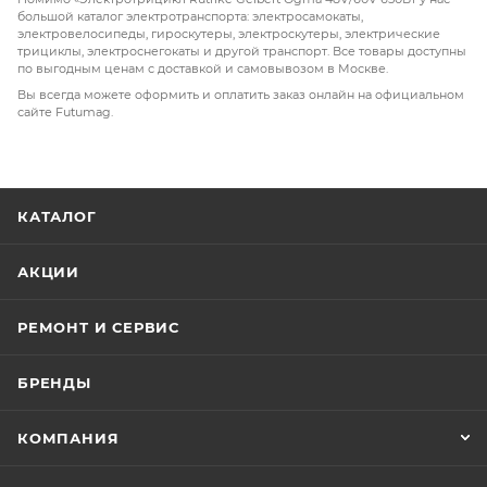
большой каталог электротранспорта: электросамокаты,
электровелосипеды, гироскутеры, электроскутеры, электрические
трициклы, электроснегокаты и другой транспорт. Все товары доступны
по выгодным ценам с доставкой и самовывозом в Москве.
Вы всегда можете оформить и оплатить заказ онлайн на официальном
сайте Futumag.
КАТАЛОГ
АКЦИИ
РЕМОНТ И СЕРВИС
БРЕНДЫ
КОМПАНИЯ