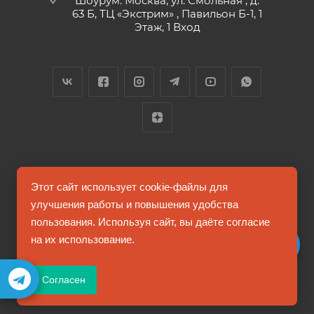
Шоурум: Москва, ул. Смольная , д.
63 Б, ТЦ «Экстрим» , Павильон Б-1, 1
Этаж, 1 Вход
2026 © FUTUMAG.RU
Этот сайт использует cookie-файлы для
улучшения работы и повышения удобства
пользования. Используя сайт, вы даёте согласие
Информация на сайте не является публичной офертой
на их использование.
Соглашение на обработку персональных данных
Согласен