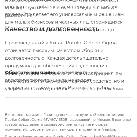
продуктов, строительных материалов и других
комфортную и безопасную поездку на любые
грузов. Это делает его универсальным решением
расстояния.
для малых бизнесов и частных лиц, стремящихся
Качество и долговечность
оптимизировать свои транспортные расходы.
Произведенный в Китае, Rutrike Gelbert Ogma
отличается высоким качеством сборки и
долговечностью. Каждая деталь тщательно
продумана для обеспечения надежности в
Обратите внимание:
в комплектацию
эксплуатации. Выбирая этот электротрицикл, вы
электрического трицикла не входят
получаете не только транспортное средство, но и
аккумуляторные батареи. Вы можете выбрать
уверенность в его долговечности на протяжении
подходящий комплект аккумуляторов
многих лет.
дополнительно, оформляя заказ.
В интернет-магазине Futumag вы можете купить «Электротрицикл
Rutrike Gelbert Ogma 48V/60V 650Вт с доставкой по Москве. В карточке
товара представлены характеристики, описание и отзывы
покупателей, которые помогут вам сделать правильный выбор.
Помимо «Электротрицикл Rutrike Gelbert Ogma 48V/60V 650Вт у нас