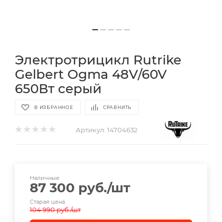
Электротрицикл Rutrike
Gelbert Ogma 48V/60V
650Вт серый
В ИЗБРАННОЕ
СРАВНИТЬ
Артикул:
14704632
Наличные
87 300
руб.
/шт
Старая цена
104 990
руб.
/шт