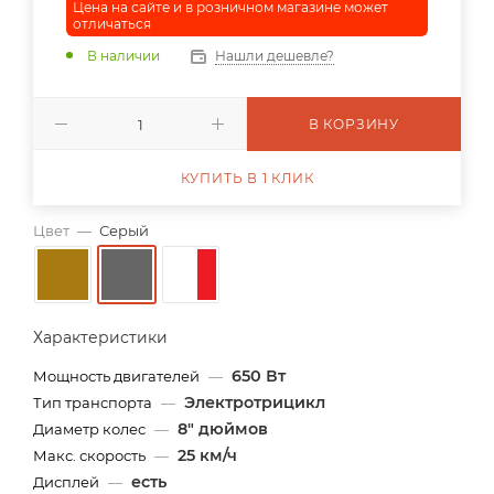
Цена на сайте и в розничном магазине может
отличаться
В наличии
Нашли дешевле?
В КОРЗИНУ
КУПИТЬ В 1 КЛИК
Цвет
—
Серый
Характеристики
650 Вт
Мощность двигателей
—
Электротрицикл
Тип транспорта
—
8" дюймов
Диаметр колес
—
25 км/ч
Макс. скорость
—
есть
Дисплей
—