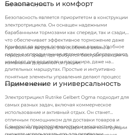
Безопасность и комфорт
перевозке грузов.
Безопасность является приоритетом в конструкции
электротрицикла. Он оснащен надежными
барабанными тормозами как спереди, так и сзади,
что обеспечивает эффективное торможение даже
Комфорт во время поездок также важен. Удобное
при полной загрузке. Это особенно важно в
сиденье и продуманная эргономика обеспечивают
городской среде, где требуется быстрая реакция на
комфорт для водителя и пассажира, даже на
изменения дорожной ситуации.
длительных маршрутах. Простые и интуитивно
понятные элементы управления делают процесс
Применение и универсальность
вождения легким.
Электротрицикл Rutrike Gelbert Ogma подходит для
самых разных задач, включая коммерческое
использование и активный отдых. Он станет
отличным помощником для доставки товаров и
С высокой грузоподъемностью и мощностью, вы
поездок на природу. Благодаря своей конструкции
сможете использовать его для перевозки
и характеристикам, этот трицикл обеспечивает