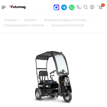
0
—
—
—
Главная
Каталог
Электроскутеры в Москве
—
Пассажирские в Москве
Трицикл Rutrike Куб