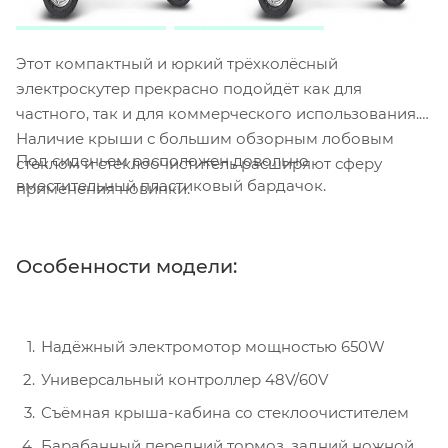
Этот компактный и юркий трёхколёсный
электроскутер прекрасно подойдёт как для
частного, так и для коммерческого использования.
Наличие крыши с большим обзорным лобовым
Под сиденьем расположен довольно
стеклом и стеклоочиститель расширяют сферу
вместительный пластиковый бардачок.
применения новинки.
Особенности модели:
Надёжный электромотор мощностью 650W
Универсальный контроллер 48V/60V
Съёмная крыша-кабина со стеклоочистителем
Барабанный передний тормоз, задний ножной