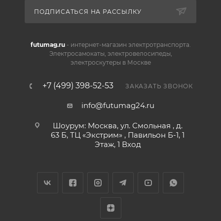
в электрическую, что позволяет увеличить
ПОДПИСАТЬСЯ НА РАССЫЛКУ
общую дистанцию на одном заряде.
futumag.ru
- интернет-магазин электротранспорта.
Электросамокаты, электровелосипеды,
электроскутеры в Москве
+7 (499) 398-52-53
ЗАКАЗАТЬ ЗВОНОК
info@futumag24.ru
Шоурум: Москва, ул. Смольная , д.
63 Б, ТЦ «Экстрим» , Павильон Б-1, 1
Этаж, 1 Вход