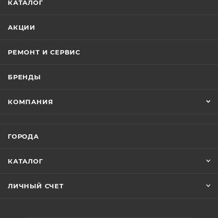
КАТАЛОГ
включается и задняя фара, а во время нажатия на
тормоз, загорается стоп-сигнал предупреждая
АКЦИИ
находящихся сзади участников движения.
РЕМОНТ И СЕРВИС
Пневматические шины
Надувные шины обеспечат плавность во время
БРЕНДЫ
движения по ровным дорогам города, но также
справятся с ездой по гравию, грунтовым дорогам и
КОМПАНИЯ
траве.
Аккумулятор и рекуперация
ГОРОДА
Безопасный литиевый аккумулятор 48V18AH
обеспечивает безопасность и высокую
КАТАЛОГ
производительность.
ЛИЧНЫЙ СЧЕТ
Во время торможения или движения самоката
на холостом ходу, система рекуперации
преобразовывает кинетическую энергию