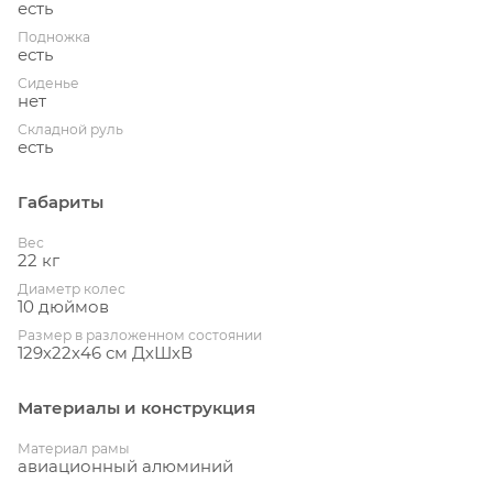
есть
Подножка
есть
Сиденье
нет
Складной руль
есть
Габариты
Вес
22 кг
Диаметр колес
10 дюймов
Размер в разложенном состоянии
129х22х46 см ДхШхВ
Материалы и конструкция
Материал рамы
авиационный алюминий