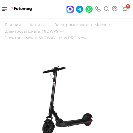
0
—
—
—
Главная
Каталог
Электросамокаты в Москве
—
Электросамокаты MIDWAY
Электросамокат MIDWAY i-Max PRO New