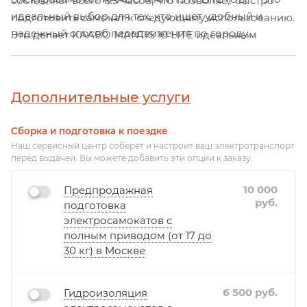
составляет всего 6.5 часов, что позволяет быстро
идеальный выбор для тех, кто ищет удобный и
подготовить самокат к следующему использованию.
надежный способ передвижения по городу.
Это делает KAABO MANTIS 10 LITE идеальным
Наслаждайтесь каждой поездкой на этом
выбором для городских жителей, которые ценят
высококачественном электросамокате!
время и мобильность.
Дополнительные услуги
Сборка и подготовка к поездке
Наш сервисный центр соберёт и настроит ваш электротранспорт
перед выдачей. Вы можете добавить эти опции к заказу:
10 000
Предпродажная
руб.
подготовка
электросамокатов с
полным приводом (от 17 до
30 кг) в Москве
6 500
руб.
Гидроизоляция