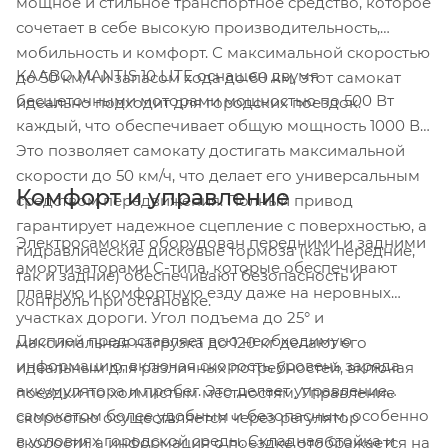
мощное и стильное транспортное средство, которое
сочетает в себе высокую производительность,
мобильность и комфорт. С максимальной скоростью
KAABO MANTIS 10 LITE оснащен двумя
до 50 км/ч и запасом хода до 60 км, этот самокат
бесщеточными моторами мощностью по 500 Вт
идеально подходит для городских поездок.
каждый, что обеспечивает общую мощность 1000 Вт.
Это позволяет самокату достигать максимальной
скорости до 50 км/ч, что делает его универсальным
Комфорт и управление
средством передвижения. Полный привод
гарантирует надежное сцепление с поверхностью, а
Электросамокат оборудован передними и задними
гидравлические дисковые тормоза (как передние,
амортизаторами C-типа, которые обеспечивают
так и задние) обеспечивают безопасность и
плавную и комфортную езду даже на неровных
контроль при остановке.
участках дороги. Угол подъема до 25° и
Дисплей предоставляет всю необходимую
максимальная нагрузка до 120 кг делают его
информацию, включая скорость, уровень заряда
идеальным для различных потребностей, включая
аккумулятора и пробег. Это делает управление
поездки по холмистым местностям. Управление
самокатом более удобным и безопасным, особенно
скоростью осуществляется через регулятор
в условиях городской среды. Складная стойка и
скорости, а информация о поездке отображается на