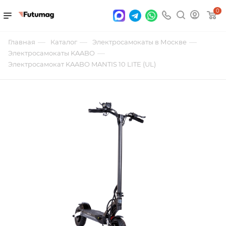
0
—
—
—
Главная
Каталог
Электросамокаты в Москве
—
Электросамокаты KAABO
Электросамокат KAABO MANTIS 10 LITE (UL)