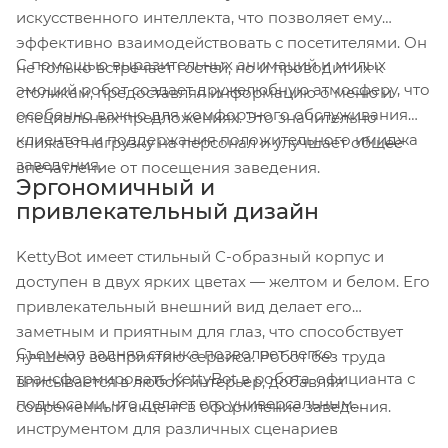
искусственного интеллекта, что позволяет ему
эффективно взаимодействовать с посетителями. Он
С помощью выразительных анимаций и милых
не только встречает гостей, но и проводит их к
эмоций робот создает дружелюбную атмосферу, что
столикам, предоставляя информацию о меню и
особенно важно для комфортного обслуживания
специальных предложениях. Это значительно
клиентов и поддержания положительного имиджа
снижает нагрузку на персонал и улучшает общее
заведения.
впечатление от посещения заведения.
Эргономичный и
привлекательный дизайн
KettyBot имеет стильный С-образный корпус и
доступен в двух ярких цветах — желтом и белом. Его
привлекательный внешний вид делает его
заметным и приятным для глаз, что способствует
Съемная задняя стенка позволяет легко
лучшему восприятию сервиса. Робот без труда
трансформировать KettyBot в робота-официанта с
вписывается в любой интерьер, добавляя
подносами, что делает его универсальным
современный акцент в оформление заведения.
инструментом для различных сценариев