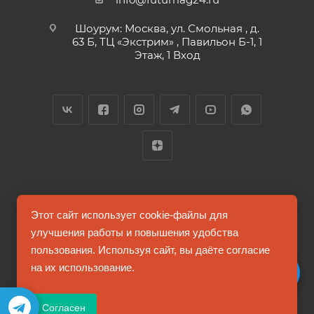
Шоурум: Москва, ул. Смольная , д.
63 Б, ТЦ «Экстрим» , Павильон Б-1, 1
Этаж, 1 Вход
2026 © FUTUMAG.RU
Этот сайт использует cookie-файлы для
улучшения работы и повышения удобства
пользования. Используя сайт, вы даёте согласие
Информация на сайте не является публичной офертой
на их использование.
Соглашение на обработку персональных данных
Согласен