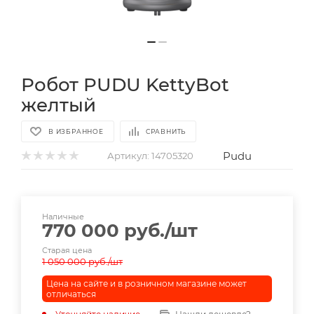
Робот PUDU KettyBot
желтый
В ИЗБРАННОЕ
СРАВНИТЬ
Pudu
Артикул:
14705320
Наличные
770 000
руб.
/шт
Старая цена
1 050 000
руб.
/шт
Цена на сайте и в розничном магазине может
отличаться