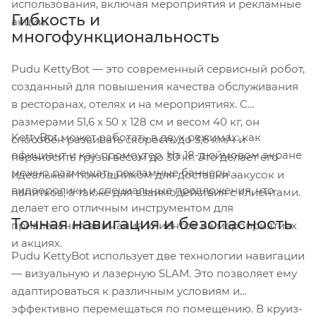
использования, включая мероприятия и рекламные
Гибкость и
акции.
многофункциональность
Pudu KettyBot — это современный сервисный робот,
созданный для повышения качества обслуживания
в ресторанах, отелях и на мероприятиях. С
размерами 51,6 x 50 x 128 см и весом 40 кг, он
KettyBot может работать в двух режимах: как
способен развивать скорость до 3,6 км/ч и
официант и как промоутер. На 18-дюймовом экране
переносить грузы весом до 30 кг. Это делает его
можно размещать рекламные баннеры,
идеальным помощником для доставки закусок и
видеоролики и специальные предложения, что
напитков, а также для взаимодействия с клиентами.
делает его отличным инструментом для
Точная навигация и безопасность
привлечения внимания клиентов на мероприятиях
и акциях.
Pudu KettyBot использует две технологии навигации
— визуальную и лазерную SLAM. Это позволяет ему
адаптироваться к различным условиям и
эффективно перемещаться по помещению. В круиз-