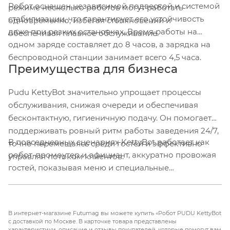
Робот оснащен независимой подвеской и системой
режиме несколько роботов могут работать
стабилизации, что гарантирует его устойчивость
одновременно, избегая столкновений и
даже при резких остановках. Время работы на
обеспечивая плавное обслуживание.
одном заряде составляет до 8 часов, а зарядка на
беспроводной станции занимает всего 4,5 часа.
Преимущества для бизнеса
Pudu KettyBot значительно упрощает процессы
обслуживания, снижая очереди и обеспечивая
бесконтактную, гигиеничную подачу. Он помогает
поддерживать ровный ритм работы заведения 24/7,
В повседневных сценариях KettyBot работает как
точно перемещаясь среди гостей и эффективно
робот-промоутер и официант, аккуратно провожая
управляя потоком клиентов.
гостей, показывая меню и специальные
предложения, а также адресно доставляя легкие
блюда и наборы. Он идеально подходит для
использования в фуд-кортах, торговых центрах и на
В интернет-магазине Futumag вы можете купить «Робот PUDU KettyBot
мероприятиях, где необходимо поддерживать
с доставкой по Москве. В карточке товара представлены
характеристики, описание и отзывы покупателей, которые помогут вам