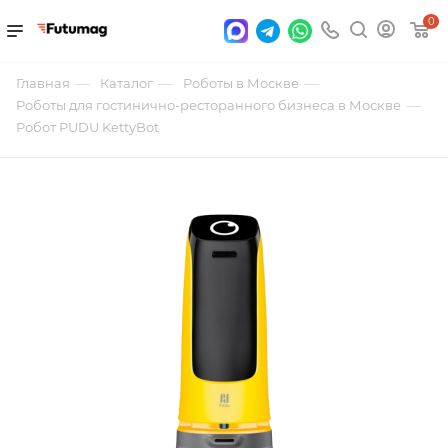
0
—
—
—
Главная
Каталог
Роботы в Москве
—
Роботы для гостинично-ресторанного бизнеса в Москве
Робот PUDU KettyBot