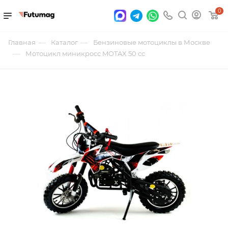
0
—
—
Главная
Каталог
Бензиновые мотоциклы в Москве
—
Мотоцикл миникросс MOTAX 50 cc