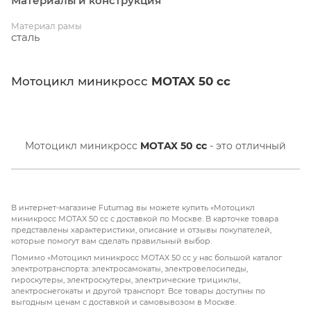
Материалы и конструкция
Материал рамы
сталь
Мотоцикл миникросс
MOTAX 50 cc
Мотоцикл миникросс
MOTAX 50 cc
- это отличный
выбор для юных любителей мотоспорта. С мощностью
двигателя в
3,5 л.с.
и объемом двигателя всего
50 см³
,
этот мотоцикл идеально подходит для детей в
В интернет-магазине Futumag вы можете купить «Мотоцикл
возрасте от
100 до 130 см
роста. Бензиновый
миникросс MOTAX 50 cc с доставкой по Москве. В карточке товара
представлены характеристики, описание и отзывы покупателей,
двухтактный двигатель обеспечивает надежную работу
которые помогут вам сделать правильный выбор.
и простоту обслуживания, а воздушное охлаждение
Помимо «Мотоцикл миникросс MOTAX 50 cc у нас большой каталог
помогает поддерживать оптимальную температуру
электротранспорта: электросамокаты, электровелосипеды,
гироскутеры, электроскутеры, электрические трициклы,
двигателя.
электроснегокаты и другой транспорт. Все товары доступны по
выгодным ценам с доставкой и самовывозом в Москве.