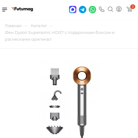
0
—
—
Главная
Каталог
Фен Dyson Supersonic HD07 с подарочным боксом и
расческами оригинал