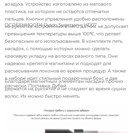
воздуха. Устройство изготовлено из матового
пластика, на котором не остаются отпечатки
пальцев. Кнопки управления удобно расположены
ОСОБЕННОСТИ Dyson Supersonic HD07
на рукоятке. Встроенный в него датчик не допускает
превышения температуры выше 100℃, что делает
безопасным его использование. В комплекте пять
насадок, с помощью которых можно сделать
красивую укладку на волосах разного типа. Они
надежно крепятся магнитами и подходят для
расчесывания локонов во время процедур. А также
в наборе идет стильный подарочный бокс и две
Благодаря магнитным элементам насадки прочно
расчески. Поставка: Дубай.
держатся на рукоятке и не спадают во время сушки
волос. Их можно быстро менять.