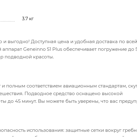
3.7 кг
о и выгодно! Доступная цена и удобная доставка по все
 аппарат Geneinno S1 Plus обеспечивает погружение до 
ир подводной красоты.
г и полным соответствием авиационным стандартам, ску
утешествия. Подводное средство оснащено высокой
ы до 45 минут. Вы можете быть уверены, что вас предуп
зопасность использования: защитные сетки вокруг греб