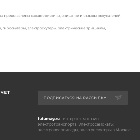
ара представлены характеристики, описание и отзывы покупателей,
ы, гироскутеры, электроскутеры, электрические трициклы,
СЧЕТ
ПОДПИСАТЬСЯ НА РАССЫЛКУ
futumag.ru
- интернет-магазин
электротранспорта. Электросамокаты,
электровелосипеды, электроскутеры в Москве