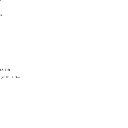
.
мя
аз на
цены на