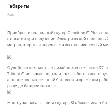
Габариты
Вес
Приобрести подводный скутер Geneinno S1 Plus легк
с оплатой при получении. Электрический подводный
метров, открывая перед вами весь великолепный м
С удобным компактным дизайном, весом всего 3.7 к
Trident S1 идеально подходит для любого вашего п
автономностью, сменной батареей, и временем работ
разряде батареи заранее.
Многоуровневая защита скутера S1 обеспечивает бе