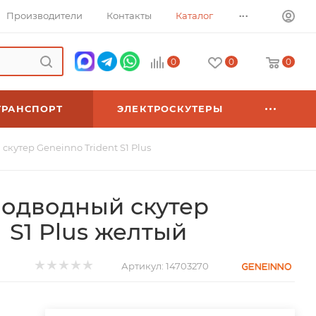
...
Производители
Контакты
Каталог
0
0
0
ТРАНСПОРТ
ЭЛЕКТРОСКУТЕРЫ
кутер Geneinno Trident S1 Plus
подводный скутер
 S1 Plus желтый
Артикул:
14703270