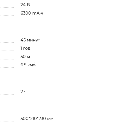
24 В
6300 mА⋅ч
45 минут
1 год
50 м
6.5 км/ч
2 ч
500*210*230 мм