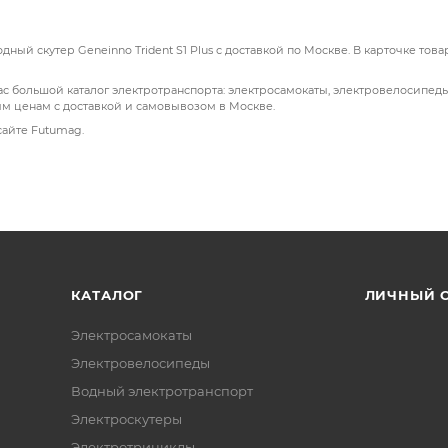
ый скутер Geneinno Trident S1 Plus с доставкой по Москве. В карточке тов
ас большой каталог электротранспорта: электросамокаты, электровелосипед
ым ценам с доставкой и самовывозом в Москве.
сайте Futumag.
КАТАЛОГ
ЛИЧНЫЙ 
Электросамокаты
Электровелосипеды
Водный электротранспорт
Электроскутеры
Электротрициклы