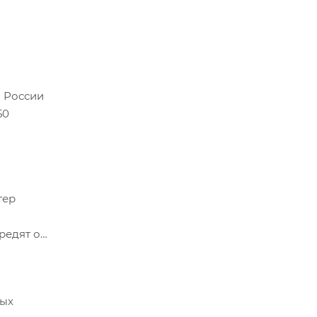
й России
50
тер
редят о
ных