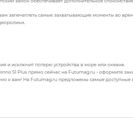
етский замок обеспечивает дополнительное спокойствие
вам запечатлеть самые захватывающие моменты во вре
деоролики.
ия и исключит потерю устройства в море или океане.
no S1 Plus прямо сейчас на Futumag.ru - оформите зак
ямо к вам! На Futumag.ru предложены самые доступные 