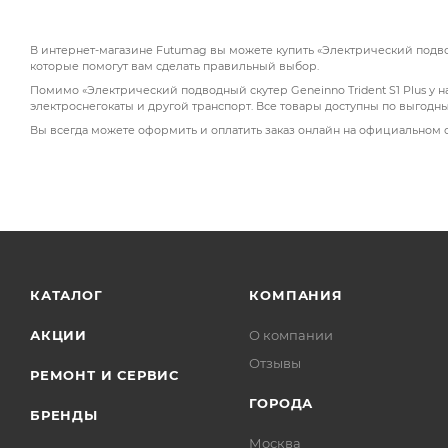
В интернет-магазине Futumag вы можете купить «Электрический подводн
которые помогут вам сделать правильный выбор.
Помимо «Электрический подводный скутер Geneinno Trident S1 Plus у н
электроснегокаты и другой транспорт. Все товары доступны по выгодн
Вы всегда можете оформить и оплатить заказ онлайн на официальном 
КАТАЛОГ
КОМПАНИЯ
АКЦИИ
О компании
Отзывы
РЕМОНТ И СЕРВИС
ГОРОДА
БРЕНДЫ
Москва