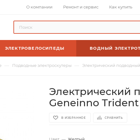
О компании
Ремонт и сервис
Как купить
ЭЛЕКТРОВЕЛОСИПЕДЫ
ВОДНЫЙ ЭЛЕКТРО
—
—
е
Подводные электроскутеры
Электрический подводный с
Электрический 
Geneinno Trident
В ИЗБРАННОЕ
СРАВНИТЬ
Цвет
—
Желтый