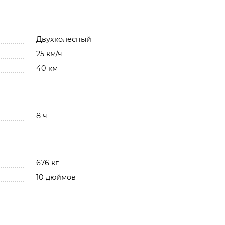
Двухколесный
25 км/ч
40 км
8 ч
676 кг
10 дюймов