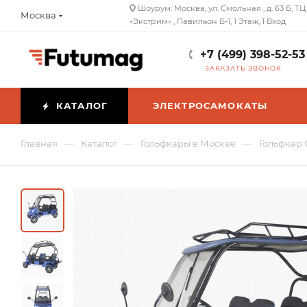
Шоурум: Москва, ул. Смольная , д. 63 Б, ТЦ
Москва
«Экстрим» , Павильон Б-1, 1 Этаж, 1 Вход
+7 (499) 398-52-53
ЗАКАЗАТЬ ЗВОНОК
КАТАЛОГ
ЭЛЕКТРОСАМОКАТЫ
—
—
—
Главная
Каталог
Гольфкары в Москве
Гольфкар 