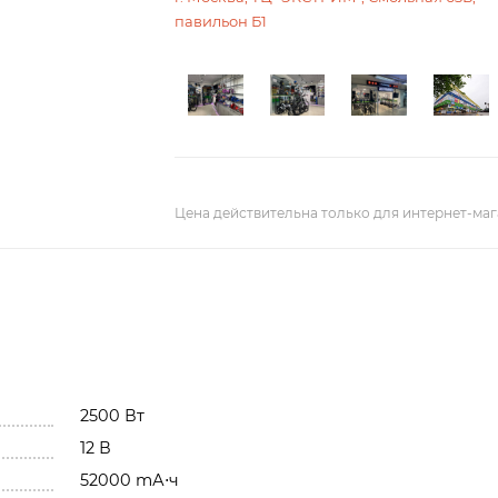
павильон Б1
Цена действительна только для интернет-маг
2500 Вт
12 В
52000 mА⋅ч