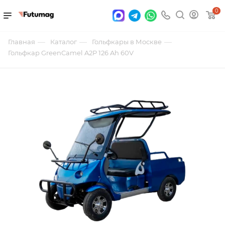
0
—
—
—
Главная
Каталог
Гольфкары в Москве
Гольфкар GreenCamel A2P 126 Ah 60V