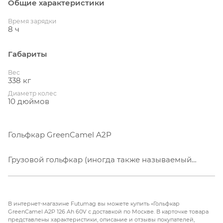
Общие характеристики
Время зарядки
8 ч
Габариты
Вес
338 кг
Диаметр колес
10 дюймов
Гольфкар GreenCamel A2P
Грузовой гольфкар (иногда также называемый
электрическим грузовиком на базе гольфкара)
представляет собой электрическое транспортное
средство, спроектированное для перевозки грузов
В интернет-магазине Futumag вы можете купить «Гольфкар
и материалов на короткие расстояния. Как и
GreenCamel A2P 126 Ah 60V с доставкой по Москве. В карточке товара
представлены характеристики, описание и отзывы покупателей,
обычные гольфкары, грузовые гольфкары