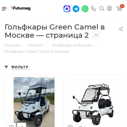
0
Гольфкары Green Camel в
Москве — страница 2
36
—
—
—
Главная
Каталог
Гольфкары в Москве
Гольфкары Green Camel в Москве
ФИЛЬТР