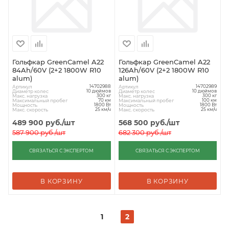
Гольфкар GreenCamel A22
Гольфкар GreenCamel A22
84Ah/60V (2+2 1800W R10
126Ah/60V (2+2 1800W R10
alum)
alum)
Артикул
Артикул
14702988
14702989
Диаметр колес
Диаметр колес
10 дюймов
10 дюймов
Макс. нагрузка
Макс. нагрузка
300 кг
300 кг
Максимальный пробег
Максимальный пробег
70 км
100 км
Мощность
Мощность
1800 Вт
1800 Вт
Макс. скорость
Макс. скорость
25 км/ч
25 км/ч
489 900
руб.
/шт
568 500
руб.
/шт
587 900
руб.
/шт
682 300
руб.
/шт
СВЯЗАТЬСЯ С ЭКСПЕРТОМ
СВЯЗАТЬСЯ С ЭКСПЕРТОМ
В КОРЗИНУ
В КОРЗИНУ
1
2