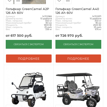
Гольфкар GreenCamel A2P
Гольфкар GreenCamel A40
126 Ah 60V
126 Ah 60V
Артикул
Артикул
14702966
14702971
Диаметр колес
Диаметр колес
10 дюймов
10 дюймов
Макс. нагрузка
Макс. нагрузка
300 кг
300 кг
Максимальный пробег
Максимальный пробег
80 км
95 км
Мощность
Мощность
1800 Вт
2500 Вт
Макс. скорость
Макс. скорость
25 км/ч
25 км/ч
Вес
Вес
338 кг
676 кг
от
617 500 руб.
от
726 970 руб.
СВЯЗАТЬСЯ С ЭКСПЕРТОМ
СВЯЗАТЬСЯ С ЭКСПЕРТОМ
ПОДРОБНЕЕ
ПОДРОБНЕЕ