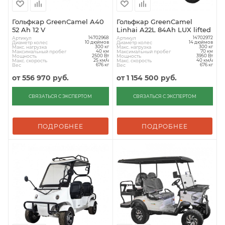
Гольфкар GreenCamel A40
Гольфкар GreenCamel
52 Ah 12 V
Linhai A22L 84Ah LUX lifted
Артикул
Артикул
14702968
14702972
Диаметр колес
Диаметр колес
10 дюймов
14 дюймов
Макс. нагрузка
Макс. нагрузка
300 кг
300 кг
Максимальный пробег
Максимальный пробег
40 км
70 км
Мощность
Мощность
2500 Вт
3950 Вт
Макс. скорость
Макс. скорость
25 км/ч
40 км/ч
Вес
Вес
676 кг
676 кг
от
556 970 руб.
от
1 154 500 руб.
СВЯЗАТЬСЯ С ЭКСПЕРТОМ
СВЯЗАТЬСЯ С ЭКСПЕРТОМ
ПОДРОБНЕЕ
ПОДРОБНЕЕ