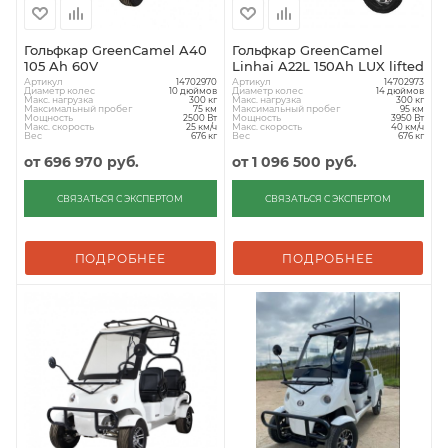
Гольфкар GreenCamel A40
Гольфкар GreenCamel
105 Ah 60V
Linhai A22L 150Ah LUX lifted
Артикул
Артикул
14702970
14702973
Диаметр колес
Диаметр колес
10 дюймов
14 дюймов
Макс. нагрузка
Макс. нагрузка
300 кг
300 кг
Максимальный пробег
Максимальный пробег
75 км
95 км
Мощность
Мощность
2500 Вт
3950 Вт
Макс. скорость
Макс. скорость
25 км/ч
40 км/ч
Вес
Вес
676 кг
676 кг
от
696 970 руб.
от
1 096 500 руб.
СВЯЗАТЬСЯ С ЭКСПЕРТОМ
СВЯЗАТЬСЯ С ЭКСПЕРТОМ
ПОДРОБНЕЕ
ПОДРОБНЕЕ