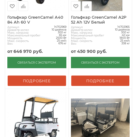
Гольфкар GreenCamel A40
Гольфкар GreenCamel A2P
84 Ah 60 V
52 Ah 12V Белый
Артикул
Артикул
14702969
14702965
Диаметр колес
Диаметр колес
10 дюймов
10 дюймов
Макс. нагрузка
Макс. нагрузка
300 кг
300 кг
Максимальный пробег
Максимальный пробег
65 км
40 км
Мощность
Мощность
2500 Вт
1800 Вт
Макс. скорость
Макс. скорость
25 км/ч
25 км/ч
Вес
Вес
676 кг
338 кг
от
646 970 руб.
от
450 900 руб.
СВЯЗАТЬСЯ С ЭКСПЕРТОМ
СВЯЗАТЬСЯ С ЭКСПЕРТОМ
ПОДРОБНЕЕ
ПОДРОБНЕЕ