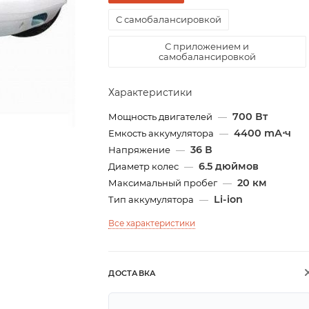
С самобалансировкой
С приложением и
самобалансировкой
Характеристики
700 Вт
Мощность двигателей
—
4400 mА⋅ч
Емкость аккумулятора
—
36 В
Напряжение
—
6.5 дюймов
Диаметр колес
—
20 км
Максимальный пробег
—
Li-ion
Тип аккумулятора
—
Все характеристики
ДОСТАВКА