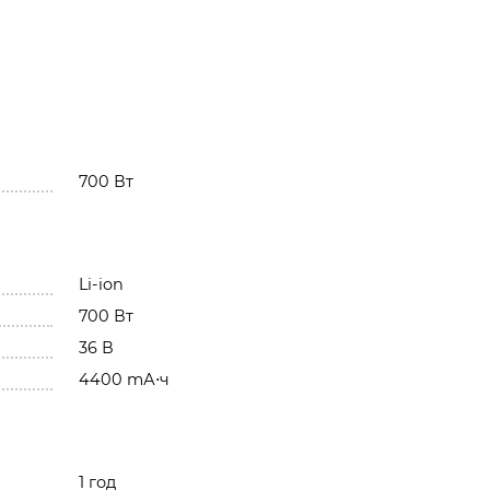
700 Вт
Li-ion
700 Вт
36 В
4400 mА⋅ч
1 год