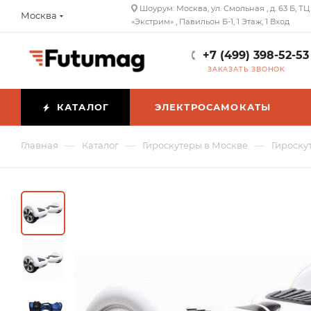
Шоурум: Москва, ул. Смольная , д. 63 Б, ТЦ
Москва
«Экстрим» , Павильон Б-1, 1 Этаж, 1 Вход
+7 (499) 398-52-53
ЗАКАЗАТЬ ЗВОНОК
КАТАЛОГ
ЭЛЕКТРОСАМОКАТЫ
—
—
—
Главная
Каталог
Гироскутеры в Москве
Гироску