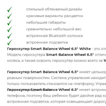
стильный обтекаемый дизайн
красивые варианты расцветок
небольшие габариты
сравнительно небольшой вес
встроенная Bluetooth колонка
встроенная подсветка
Гироскутер Smart Balance Wheel 6.5" White
- это о
Модель гироскутера
Smart Balance Wheel 6.5"
отлич
колеса, а также освоить гироскутер можно всего за
1
Гироскутер Smart Balance Wheel 6.5"
имеет цельно
ровным поверхностям. Система управления находитс
только пользователь становится на платформу. Упра
направления движения.
Гироскутер Smart Balance Wheel 6.5"
имеет встроен
телефона, поэтому Ваш ребенок будет двойне рад ка
встроенная подсветка, которая освещающает дорогу