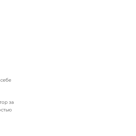
 себе
тор за
остью