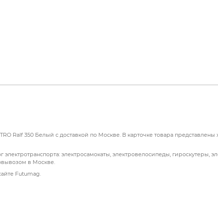
и);
RO Ralf 350 Белый с доставкой по Москве. В карточке товара представлены 
г электротранспорта: электросамокаты, электровелосипеды, гироскутеры, э
овывозом в Москве.
сайте Futumag.