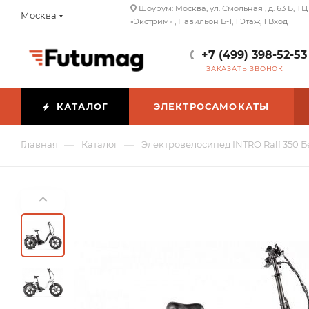
Шоурум: Москва, ул. Смольная , д. 63 Б, ТЦ
Москва
«Экстрим» , Павильон Б-1, 1 Этаж, 1 Вход
+7 (499) 398-52-53
ЗАКАЗАТЬ ЗВОНОК
КАТАЛОГ
ЭЛЕКТРОСАМОКАТЫ
—
—
Главная
Каталог
Электровелосипед INTRO Ralf 350 