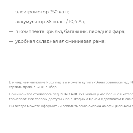
электромотор 350 ватт;
аккумулятор 36 вольт / 10,4 Ач;
в комплекте крылья, багажник, передняя фара;
удобная складная алюминиевая рама;
7-скоростная трансмиссия Shimano;
откидывающееся сиденье (удобное снятие батаре
дисковые механические тормоза.
В интернет-магазине Futumag вы можете купить «Электровелосипед INT
сделать правильный выбор.
Помимо «Электровелосипед INTRO Ralf 350 Белый у нас большой катало
транспорт. Все товары доступны по выгодным ценам с доставкой и сам
Вы всегда можете оформить и оплатить заказ онлайн на официальном 