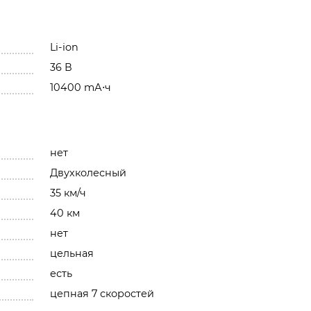
Li-ion
36 В
10400 mА⋅ч
нет
Двухколесный
35 км/ч
40 км
нет
цельная
есть
цепная 7 скоростей