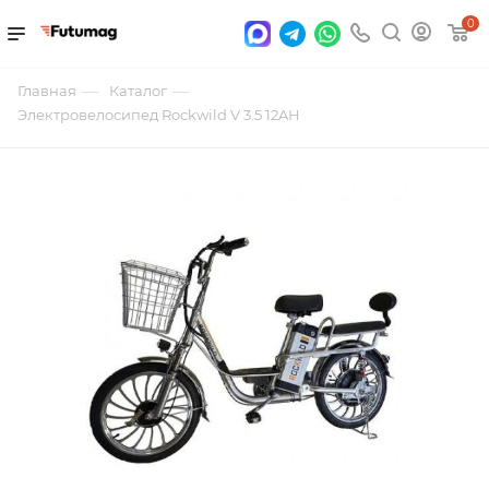
0
—
—
Главная
Каталог
Электровелосипед Rockwild V 3.5 12AH