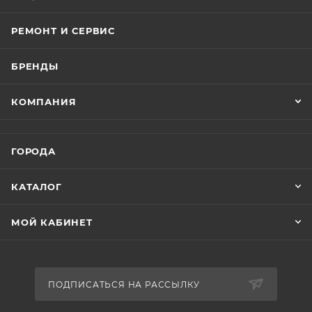
- крылья для колес;
- колеса 20 дюймов;
РЕМОНТ И СЕРВИС
- задний амортизатор;
- корзину на руле.
БРЕНДЫ
Аккумулятор ёмкостью 12АH 60V позволяет
КОМПАНИЯ
преодолевать расстояния до 40 км. в режиме
использования только ручки газа. При
использовании в режиме помощи при
ГОРОДА
педалировании электровелосипед увеличивает
дальность поездки до 60%. В случае разрядки
КАТАЛОГ
аккумулятора можно испоьзовать как обычный
велосипед и набирать скорость кручением педаль.
МОЙ КАБИНЕТ
Электровелосипед устойчив к погодным условиям,
допускается использование при температуре до -15
градусов. Для использования в дождливую погоду,
ПОДПИСАТЬСЯ НА РАССЫЛКУ
советуем произвести гидроизоляцию контроллера,