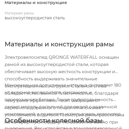
Материалы и конструкция
Материал рамы
высокоуглеродистая сталь
Материалы и конструкция рамы
Электровелосипед QRONGE WATERFALL оснащен
рамой из высокоуглеродистой стали, которая
обеспечивает высокую жесткость конструкции и
способность выдерживать значительные
Максимальная допустимая нагрузка составляет 180
эксплуатационные нагрузки. Стальной сплав
кг, включая вес водителя, пассажира и
обладает естественной пластичностью, благодаря
перевозимого багажа. Такая грузоподъемность
чему рама эффективно гасит вибрации от
делает модель доступной для людей с различной
неровного дорожного покрытия и снижает
комплекцией и позволяет использовать велосипед
утомляемость водителя. Геометрия рамы рассчитана
Особенности колесной базы
для перевозки покупок или туристического
на комфортную посадку, что особенно важно при
снаряжения. Вес устройства в транспортировочной