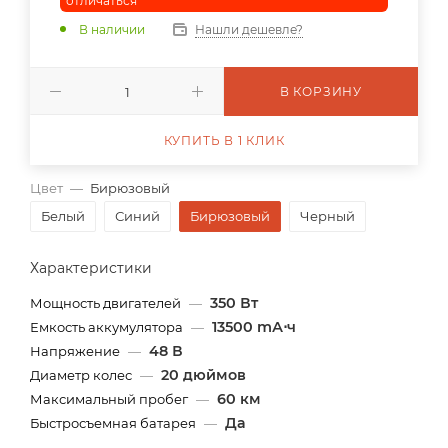
отличаться
В наличии
Нашли дешевле?
В КОРЗИНУ
КУПИТЬ В 1 КЛИК
Цвет
—
Бирюзовый
Белый
Синий
Бирюзовый
Черный
Характеристики
350 Вт
Мощность двигателей
—
13500 mА⋅ч
Емкость аккумулятора
—
48 В
Напряжение
—
20 дюймов
Диаметр колес
—
60 км
Максимальный пробег
—
Да
Быстросъемная батарея
—