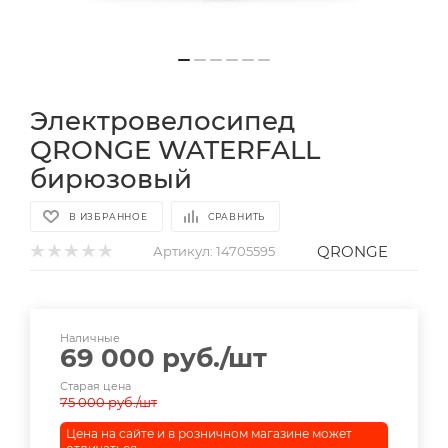
Электровелосипед
QRONGE WATERFALL
бирюзовый
В ИЗБРАННОЕ
СРАВНИТЬ
QRONGE
Артикул:
14705595
Наличные
69 000
руб.
/шт
Старая цена
75 000
руб.
/шт
Цена на сайте и в розничном магазине может