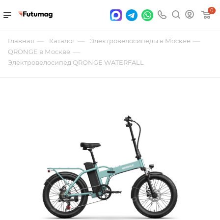
0
—
—
—
Главная
Каталог
Электровелосипеды в Москве
—
QRONGE в Москве
Электровелосипед QRONGE WATERFALL