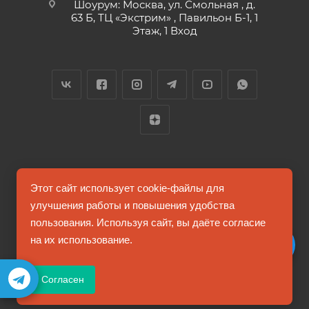
Шоурум: Москва, ул. Смольная , д.
63 Б, ТЦ «Экстрим» , Павильон Б-1, 1
Этаж, 1 Вход
2026 © FUTUMAG.RU
Этот сайт использует cookie-файлы для
улучшения работы и повышения удобства
пользования. Используя сайт, вы даёте согласие
Информация на сайте не является публичной офертой
на их использование.
Соглашение на обработку персональных данных
Согласен