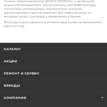
Помимо «Электровелосипед QRONGE WATERFALL у нас большой
каталог электротранспорта: электросамокаты, электровелосипеды,
гироскутеры, электроскутеры, электрические трициклы,
электроснегокаты и другой транспорт. Все товары доступны по
выгодным ценам с доставкой и самовывозом в Москве.
Вы всегда можете оформить и оплатить заказ онлайн на официальном
сайте Futumag.
КАТАЛОГ
АКЦИИ
РЕМОНТ И СЕРВИС
БРЕНДЫ
КОМПАНИЯ