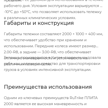
проблем.
рабочего дня. Условия эксплуатации варьируются от
-10°C до +50°C, что позволяет использовать тележку
в различных климатических условиях.
Габариты и конструкция
Габариты тележки составляют 2000 × 1000 × 400 мм,
что обеспечивает удобство при хранении и
использовании. Передние колеса имеют размер
2.00-R8, а задние — 3.00-R8, что обеспечивает
Тележка производится в Китае и зарекомендовала
отличную маневренность и устойчивость на
себя как надежное средство для транспортировки
различных поверхностях.
грузов в условиях интенсивной эксплуатации.
Преимущества использования
Одним из ключевых преимуществ RuTrike ПЛИТА
2000 является ее высокая маневренность и