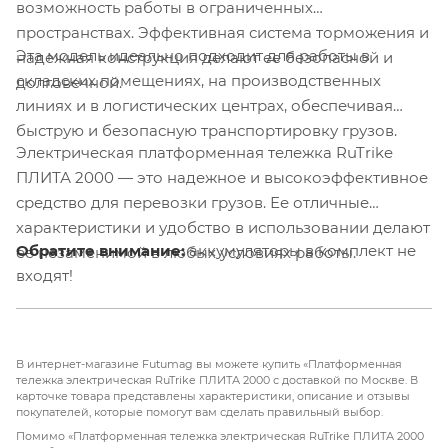
возможность работы в ограниченных
пространствах. Эффективная система торможения и
Эта модель идеально подходит для работы в
надежная конструкция делают ее безопасной и
складских помещениях, на производственных
долговечной.
линиях и в логистических центрах, обеспечивая
быструю и безопасную транспортировку грузов.
Электрическая платформенная тележка RuTrike
ПЛИТА 2000 — это надежное и высокоэффективное
средство для перевозки грузов. Ее отличные
характеристики и удобство в использовании делают
Обратите внимание:
аккумуляторы в комплект не
ее незаменимой в любых условиях работы.
входят!
В интернет-магазине Futumag вы можете купить «Платформенная
тележка электрическая RuTrike ПЛИТА 2000 с доставкой по Москве. В
карточке товара представлены характеристики, описание и отзывы
покупателей, которые помогут вам сделать правильный выбор.
Помимо «Платформенная тележка электрическая RuTrike ПЛИТА 2000