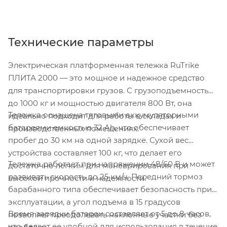
Технические параметры
Электрическая платформенная тележка RuTrike
ПЛИТА 2000 — это мощное и надежное средство
для транспортировки грузов. С грузоподъемностью
до 1000 кг и мощностью двигателя 800 Вт, она
Тележка оснащена тяговыми аккумуляторными
идеально подходит для работы в складах и
батареями емкостью 32 Ah, что обеспечивает
производственных помещениях.
пробег до 30 км на одной зарядке. Сухой вес
устройства составляет 100 кг, что делает его
Тележка работает при напряжении 48/60 В и может
достаточно легким для маневрирования при
развивать скорость до 25 км/ч. Передний тормоз
высокой прочности и надежности.
барабанного типа обеспечивает безопасность при
эксплуатации, а угол подъема в 15 градусов
Время зарядки батареи составляет от 5 до 8 часов,
позволяет преодолевать наклонные участки без
что делает ее удобной для использования в течение