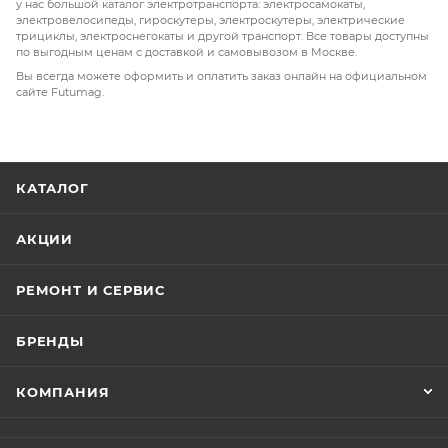
у нас большой каталог электротранспорта: электросамокаты,
электровелосипеды, гироскутеры, электроскутеры, электрические
трициклы, электроснегокаты и другой транспорт. Все товары доступны
по выгодным ценам с доставкой и самовывозом в Москве.
Вы всегда можете оформить и оплатить заказ онлайн на официальном
сайте Futumag.
КАТАЛОГ
АКЦИИ
РЕМОНТ И СЕРВИС
БРЕНДЫ
КОМПАНИЯ