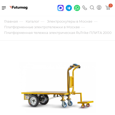
0
—
—
—
Главная
Каталог
Электроскутеры в Москве
—
Платформенные электротележки в Москве
Платформенная тележка электрическая RuTrike ПЛИТА 2000