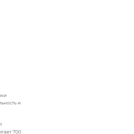
вки
льность и
т
игает 700