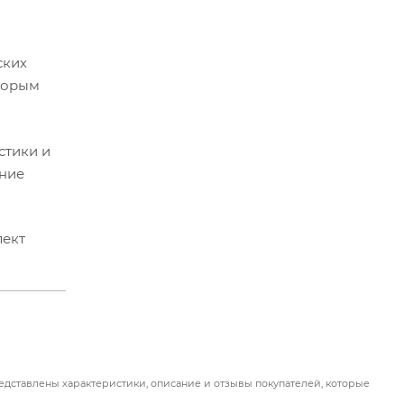
ских
торым
стики и
ение
лект
едставлены характеристики, описание и отзывы покупателей, которые