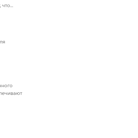
, что
для
нного
спечивают