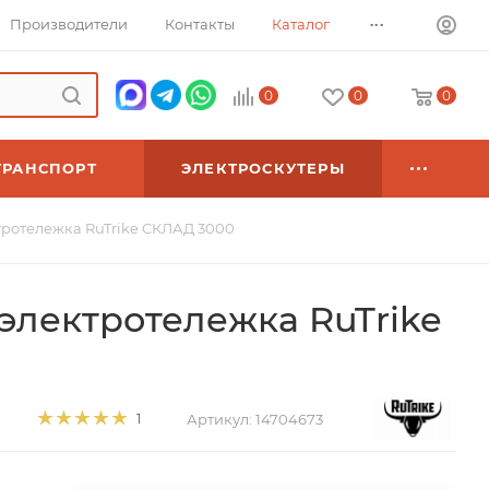
...
Производители
Контакты
Каталог
0
0
0
ТРАНСПОРТ
ЭЛЕКТРОСКУТЕРЫ
ротележка RuTrike СКЛАД 3000
лектротележка RuTrike
Артикул:
14704673
1