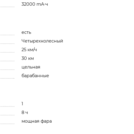
32000 mА⋅ч
есть
Четырехколесный
25 км/ч
30 км
цельная
барабанные
1
8 ч
мощная фара