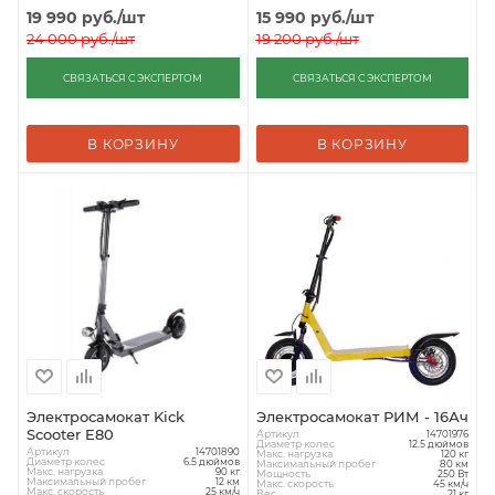
19 990
руб.
/шт
15 990
руб.
/шт
24 000
руб.
/шт
19 200
руб.
/шт
СВЯЗАТЬСЯ С ЭКСПЕРТОМ
СВЯЗАТЬСЯ С ЭКСПЕРТОМ
В КОРЗИНУ
В КОРЗИНУ
Электросамокат Kick
Электросамокат РИМ - 16Ач
Scooter E80
Артикул
14701976
Диаметр колес
12.5 дюймов
Артикул
14701890
Макс. нагрузка
120 кг
Диаметр колес
6.5 дюймов
Максимальный пробег
80 км
Макс. нагрузка
90 кг
Мощность
250 Вт
Максимальный пробег
12 км
Макс. скорость
45 км/ч
Макс. скорость
25 км/ч
Вес
21 кг