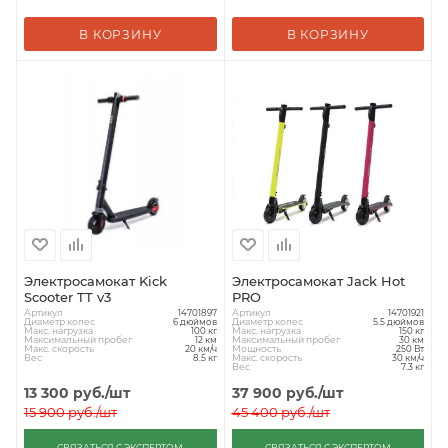
В КОРЗИНУ
В КОРЗИНУ
Электросамокат Kick
Электросамокат Jack Hot
Scooter TT v3
PRO
Артикул
Артикул
14701897
14701921
Диаметр колес
Диаметр колес
6 дюймов
5.5 дюймов
Макс. нагрузка
Макс. нагрузка
100 кг
150 кг
Максимальный пробег
Максимальный пробег
12 км
30 км
Макс. скорость
Мощность
20 км/ч
250 Вт
Вес
Макс. скорость
8.5 кг
30 км/ч
Вес
7.3 кг
13 300
руб.
/шт
37 900
руб.
/шт
15 900
руб.
/шт
45 400
руб.
/шт
СВЯЗАТЬСЯ С ЭКСПЕРТОМ
СВЯЗАТЬСЯ С ЭКСПЕРТОМ