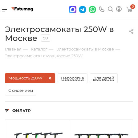
0
Электросамокаты 250W в
Москве
50
—
—
—
Главная
Каталог
Электросамокаты в Москве
Электросамокаты с мощностью 250W
Мощность 250W
Недорогие
Для детей
С сидением
ФИЛЬТР