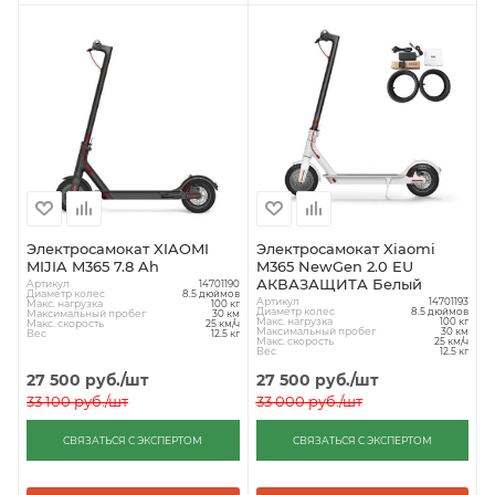
Электросамокат XIAOMI
Электросамокат Xiaomi
MIJIA M365 7.8 Ah
M365 NewGen 2.0 EU
АКВАЗАЩИТА Белый
Артикул
14701190
Диаметр колес
8.5 дюймов
Артикул
14701193
Макс. нагрузка
100 кг
Диаметр колес
8.5 дюймов
Максимальный пробег
30 км
Макс. нагрузка
100 кг
Макс. скорость
25 км/ч
Максимальный пробег
30 км
Вес
12.5 кг
Макс. скорость
25 км/ч
Вес
12.5 кг
27 500
руб.
/шт
27 500
руб.
/шт
33 100
руб.
/шт
33 000
руб.
/шт
СВЯЗАТЬСЯ С ЭКСПЕРТОМ
СВЯЗАТЬСЯ С ЭКСПЕРТОМ