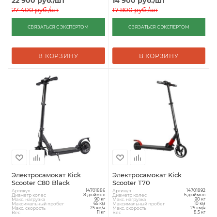
22 900
руб.
/шт
14 900
руб.
/шт
27 400
руб.
/шт
17 800
руб.
/шт
СВЯЗАТЬСЯ С ЭКСПЕРТОМ
СВЯЗАТЬСЯ С ЭКСПЕРТОМ
В КОРЗИНУ
В КОРЗИНУ
Электросамокат Kick
Электросамокат Kick
Scooter C80 Black
Scooter T70
Артикул
Артикул
14701886
14701892
Диаметр колес
Диаметр колес
8 дюймов
6 дюймов
Макс. нагрузка
Макс. нагрузка
90 кг
90 кг
Максимальный пробег
Максимальный пробег
65 км
10 км
Макс. скорость
Макс. скорость
25 км/ч
25 км/ч
Вес
Вес
11 кг
8.5 кг