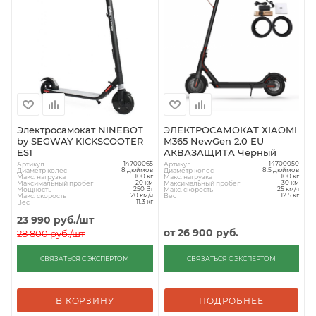
Электросамокат NINEBOT
ЭЛЕКТРОСАМОКАТ XIAOMI
by SEGWAY KICKSCOOTER
M365 NewGen 2.0 EU
ES1
АКВАЗАЩИТА Черный
Артикул
Артикул
14700065
14700050
Диаметр колес
Диаметр колес
8 дюймов
8.5 дюймов
Макс. нагрузка
Макс. нагрузка
100 кг
100 кг
Максимальный пробег
Максимальный пробег
20 км
30 км
Мощность
Макс. скорость
250 Вт
25 км/ч
Макс. скорость
Вес
20 км/ч
12.5 кг
Вес
11.3 кг
23 990
руб.
/шт
от
26 900 руб.
28 800
руб.
/шт
СВЯЗАТЬСЯ С ЭКСПЕРТОМ
СВЯЗАТЬСЯ С ЭКСПЕРТОМ
В КОРЗИНУ
ПОДРОБНЕЕ