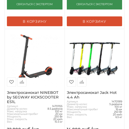
СВЯЗАТЬСЯ С ЭКСПЕРТОМ
СВЯЗАТЬСЯ С ЭКСПЕРТОМ
В КОРЗИНУ
В КОРЗИНУ
Электросамокат NINEBOT
Электросамокат Jack Hot
by SEGWAY KICKSCOOTER
4.4 Ah
ES1L
Артикул
14701919
Диаметр колес
5 дюймов
Артикул
14701155
Макс. нагрузка
100 кг
Диаметр колес
8.5 дюймов
Максимальный пробег
16 км
Макс. нагрузка
100 кг
Мощность
250 Вт
Максимальный пробег
20 км
Макс. скорость
20 км/ч
Мощность
250 Вт
Вес
6.5 кг
Макс. скорость
20 км/ч
Вес
10.3 кг