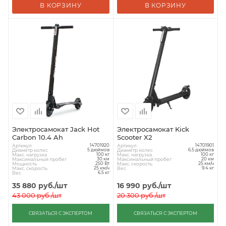
В КОРЗИНУ
В КОРЗИНУ
Электросамокат Jack Hot
Электросамокат Kick
Carbon 10.4 Ah
Scooter X2
Артикул
Артикул
14701920
14701901
Диаметр колес
Диаметр колес
5 дюймов
6.5 дюймов
Макс. нагрузка
Макс. нагрузка
100 кг
100 кг
Максимальный пробег
Максимальный пробег
30 км
20 км
Мощность
Макс. скорость
250 Вт
25 км/ч
Макс. скорость
Вес
25 км/ч
9.4 кг
Вес
6.5 кг
35 880
руб.
/шт
16 990
руб.
/шт
43 000
руб.
/шт
20 300
руб.
/шт
СВЯЗАТЬСЯ С ЭКСПЕРТОМ
СВЯЗАТЬСЯ С ЭКСПЕРТОМ