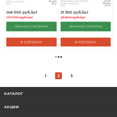
Максимальный пробег
20 км
Макс. скорость
45 км/ч
Макс. скорость
25 км/ч
Вес
21 кг
Вес
11.5 кг
148 000
руб.
/шт
21 500
руб.
/шт
177 700
руб.
/шт
25 900
руб.
/шт
СВЯЗАТЬСЯ С ЭКСПЕРТОМ
СВЯЗАТЬСЯ С ЭКСПЕРТОМ
В КОРЗИНУ
В КОРЗИНУ
1
2
3
КАТАЛОГ
АКЦИИ