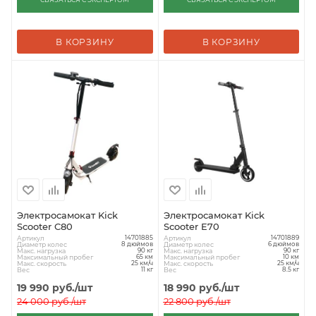
В КОРЗИНУ
В КОРЗИНУ
Электросамокат Kick
Электросамокат Kick
Scooter C80
Scooter E70
Артикул
Артикул
14701885
14701889
Диаметр колес
Диаметр колес
8 дюймов
6 дюймов
Макс. нагрузка
Макс. нагрузка
90 кг
90 кг
Максимальный пробег
Максимальный пробег
65 км
10 км
Макс. скорость
Макс. скорость
25 км/ч
25 км/ч
Вес
Вес
11 кг
8.5 кг
19 990
руб.
/шт
18 990
руб.
/шт
24 000
руб.
/шт
22 800
руб.
/шт