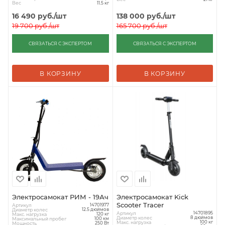
Вес
11.5 кг
16 490
руб.
/шт
138 000
руб.
/шт
19 700
руб.
/шт
165 700
руб.
/шт
СВЯЗАТЬСЯ С ЭКСПЕРТОМ
СВЯЗАТЬСЯ С ЭКСПЕРТОМ
В КОРЗИНУ
В КОРЗИНУ
Электросамокат РИМ - 19Ач
Электросамокат Kick
Scooter Tracer
Артикул
14701977
Диаметр колес
12.5 дюймов
Артикул
14701895
Макс. нагрузка
120 кг
Диаметр колес
8 дюймов
Максимальный пробег
100 км
Макс. нагрузка
100 кг
Мощность
250 Вт