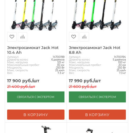
Электросамокат Jack Hot
Электросамокат Jack Hot
10.4 Ah
8.8 Ah
Артикул
Артикул
14700199
14700194
Диаметр колес
Диаметр колес
6 дюймов
5 дюймов
Макс. нагрузка
Макс. нагрузка
125 кг
100 кг
Максимальный пробег
Максимальный пробег
30 км
20 км
Мощность
Мощность
250 Вт
250 Вт
Макс. скорость
Макс. скорость
25 км/ч
25 км/ч
Вес
Вес
7.3 кг
7.3 кг
17 900
руб.
/шт
17 990
руб.
/шт
21 400
руб.
/шт
21 600
руб.
/шт
СВЯЗАТЬСЯ С ЭКСПЕРТОМ
СВЯЗАТЬСЯ С ЭКСПЕРТОМ
В КОРЗИНУ
В КОРЗИНУ