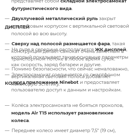
представляет собой
складной электросамокат
футуристического вида
.
Двухлучевой металлический руль
закрыт
пластиковым корпусом с вертикальной световой
ДИСПЛЕЙ
полосой во всю высоту.
Сверху над полосой размещается фара
, такая
На руле в середине располагается
ЖК дисплей
,
конструкция делает самокат очень заметным в
который показывает такие основные параметры
транспортном потоке в любое время суток.
как скорость, заряд батареи и другие.
Помимо безопасности, что сейчас немаловажно,
Электросамокат соединяется со смартфоном
вертикальная световая полоса добавляет
через
приложение Ninebot
и предоставляет
КОЛЕСА
некоторую эстетику.
пользователю доступ к данным и настройкам.
Колёса электросамоката не бояться проколов,
модель Air T15 использует разновеликие
колеса
.
Переднее колесо имеет диаметр 7,5” (19 см),