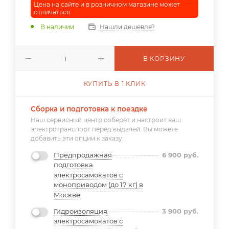
Цена на сайте и в розничном магазине может
отличаться
В наличии
Нашли дешевле?
В КОРЗИНУ
КУПИТЬ В 1 КЛИК
Сборка и подготовка к поездке
Наш сервисный центр соберёт и настроит ваш
электротранспорт перед выдачей. Вы можете
добавить эти опции к заказу:
Предпродажная
6 900
руб.
подготовка
электросамокатов с
моноприводом (до 17 кг) в
Москве
Гидроизоляция
3 900
руб.
электросамокатов с