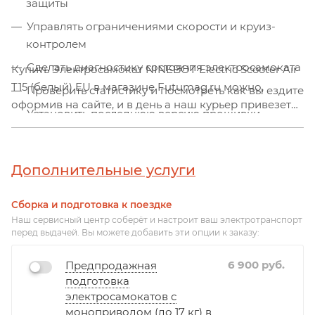
защиты
Управлять ограничениями скорости и круиз-
контролем
Сделать диагностику состояния электросамоката
Купить Электросамокат NINEBOT Electric Scooter Air
T15 (белый) EU в магазине Futumag.ru можно,
Проверить статистику и посмотреть как вы ездите
оформив на сайте, и в день а наш курьер привезет
Установить последнюю версию прошивки
Вам выбранную модель!
Повышать мастерство и узнавать новые приемы
катания
Дополнительные услуги
Находить друзей поблизости
Сборка и подготовка к поездке
Наш сервисный центр соберёт и настроит ваш электротранспорт
перед выдачей. Вы можете добавить эти опции к заказу:
6 900
руб.
Предпродажная
подготовка
электросамокатов с
моноприводом (до 17 кг) в