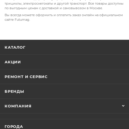
трициклы, электроснегокаты и другой транспорт. Все товары доступны
по выгодным ценам с доставкой и самовывозом в Москве.
Вы всегда можете оформить и оплатить заказ онлайн на официальном
сайте Futumag.
КАТАЛОГ
АКЦИИ
РЕМОНТ И СЕРВИС
БРЕНДЫ
КОМПАНИЯ
ГОРОДА