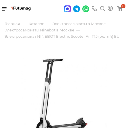
0
—
—
—
Главная
Каталог
Электросамокаты в Москве
—
Электросамокаты Ninebot в Москве
Электросамокат NINEBOT Electric Scooter Air T15 (белый) EU