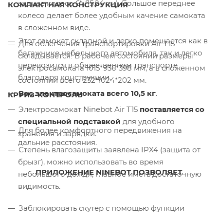
заднее колесо 6“ (15,24 см). Большое переднее
КОМПАКТНАЯ КОНСТРУКЦИЯ
колесо делает более удобным качение самоката
в сложенном виде.
Этот самокат складной и легко помещается как в
Для облегчения транспортировки Air T15
багажнике небольшого автомобиля, так и легко
складывается! В рабочем состоянии размеры
перевозится в общественном транспорте
электросамоката 1015*936*398 мм, а в сложенном
благодаря конструкции.
состоянии всего 232*1024*202 мм.
Вес электросамоката всего 10,5 кг
.
КРУИЗ-КОНТРОЛЬ
Электросамокат Ninebot Air T15
поставляется со
специальной подставкой
для удобного
Для более комфортного передвижения на
хранения и зарядки.
дальние расстояния.
Степень влагозащиты заявлена IPX4 (защита от
брызг), можно использовать во время
ПРИЛОЖЕНИЕ NINEBOT ПОЗВОЛЯЕТ
небольшого дождя, главное иметь достаточную
видимость.
Заблокировать скутер с помощью функции