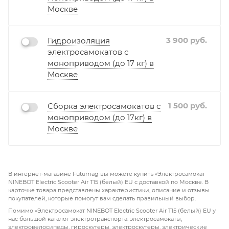
Москве
3 900
руб.
Гидроизоляция
электросамокатов с
моноприводом (до 17 кг) в
Москве
1 500
руб.
Сборка электросамокатов с
моноприводом (до 17кг) в
Москве
В интернет-магазине Futumag вы можете купить «Электросамокат
NINEBOT Electric Scooter Air T15 (белый) EU с доставкой по Москве. В
карточке товара представлены характеристики, описание и отзывы
покупателей, которые помогут вам сделать правильный выбор.
Помимо «Электросамокат NINEBOT Electric Scooter Air T15 (белый) EU у
нас большой каталог электротранспорта: электросамокаты,
электровелосипеды, гироскутеры, электроскутеры, электрические