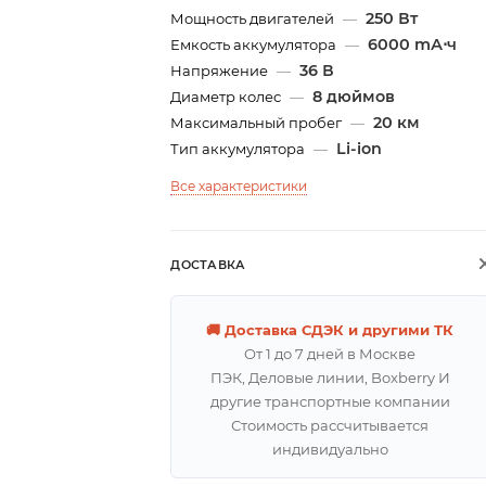
250 Вт
Мощность двигателей
—
6000 mА⋅ч
Емкость аккумулятора
—
36 В
Напряжение
—
8 дюймов
Диаметр колес
—
20 км
Максимальный пробег
—
Li-ion
Тип аккумулятора
—
Все характеристики
ДОСТАВКА
🚚 Доставка СДЭК и другими ТК
От 1 до 7 дней в Москве
ПЭК, Деловые линии, Boxberry И
другие транспортные компании
Стоимость рассчитывается
индивидуально