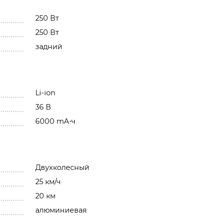
250 Вт
250 Вт
задний
Li-ion
36 В
6000 mА⋅ч
Двухколесный
25 км/ч
20 км
алюминиевая