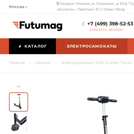
Шоурум: Москва, ул. Смольная , д. 63 Б, ТЦ
Москва
«Экстрим» , Павильон Б-1, 1 Этаж, 1 Вход
+7 (499) 398-52-53
ЗАКАЗАТЬ ЗВОНОК
КАТАЛОГ
ЭЛЕКТРОСАМОКАТЫ
—
—
Главная
Каталог
Электросамокат Kick Scooter Tracer