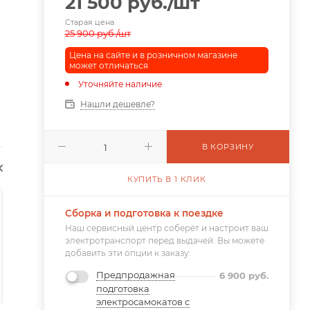
21 500
руб.
/шт
Старая цена
25 900
руб.
/шт
Цена на сайте и в розничном магазине
может отличаться
Уточняйте наличие
Нашли дешевле?
В КОРЗИНУ
КУПИТЬ В 1 КЛИК
Сборка и подготовка к поездке
Наш сервисный центр соберёт и настроит ваш
электротранспорт перед выдачей. Вы можете
добавить эти опции к заказу:
Предпродажная
6 900
руб.
подготовка
электросамокатов с