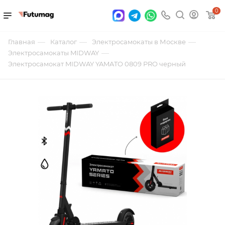
0
—
—
—
Главная
Каталог
Электросамокаты в Москве
—
Электросамокаты MIDWAY
Электросамокат MIDWAY YAMATO 0809 PRO черный