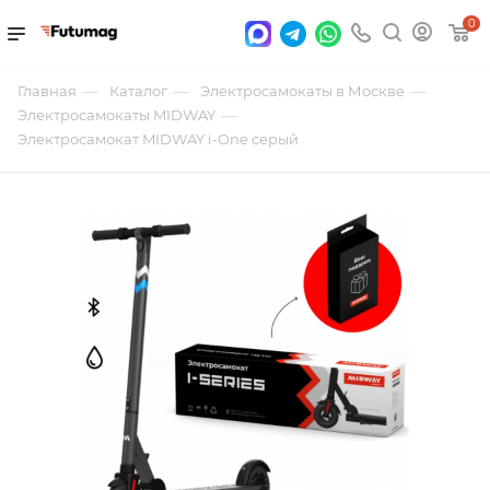
0
—
—
—
Главная
Каталог
Электросамокаты в Москве
—
Электросамокаты MIDWAY
Электросамокат MIDWAY i-One серый