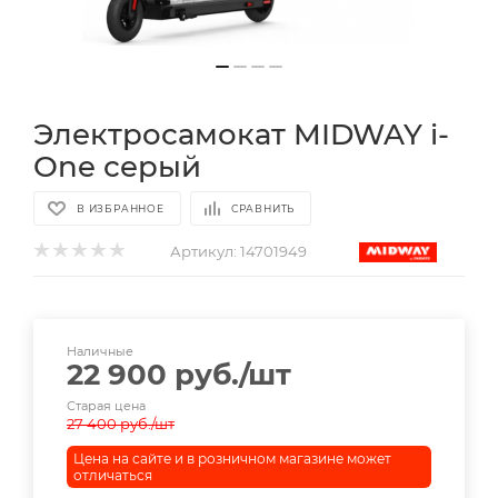
Электросамокат MIDWAY i-
One серый
В ИЗБРАННОЕ
СРАВНИТЬ
Артикул:
14701949
Наличные
22 900
руб.
/шт
Старая цена
27 400
руб.
/шт
Цена на сайте и в розничном магазине может
отличаться