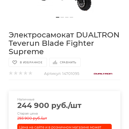
Электросамокат DUALTRON
Teverun Blade Fighter
Supreme
В ИЗБРАННОЕ
СРАВНИТЬ
Артикул:
14701095
Наличные
244 900
руб.
/шт
Старая цена
293 900
руб.
/шт
Цена на сайте и в розничном магазине может