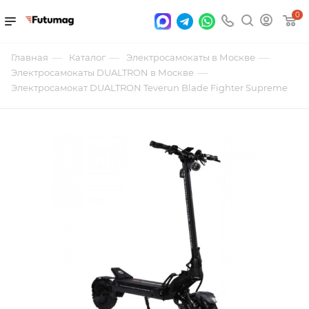
0
—
—
—
Главная
Каталог
Электросамокаты в Москве
—
Электросамокаты DUALTRON в Москве
Электросамокат DUALTRON Teverun Blade Fighter Supreme