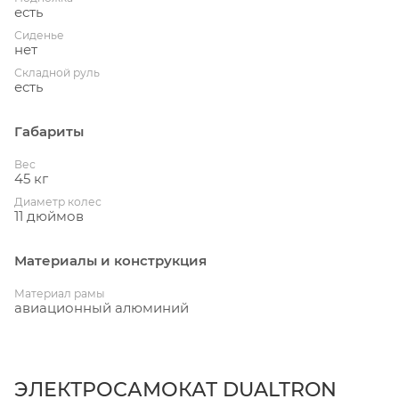
есть
Сиденье
нет
Складной руль
есть
Габариты
Вес
45 кг
Диаметр колес
11 дюймов
Материалы и конструкция
Материал рамы
авиационный алюминий
ЭЛЕКТРОСАМОКАТ DUALTRON