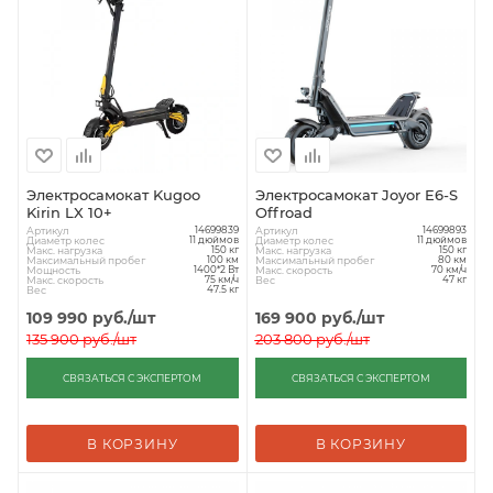
Электросамокат Kugoo
Электросамокат Joyor E6-S
Kirin LX 10+
Offroad
Артикул
Артикул
14699839
14699893
Диаметр колес
Диаметр колес
11 дюймов
11 дюймов
Макс. нагрузка
Макс. нагрузка
150 кг
150 кг
Максимальный пробег
Максимальный пробег
100 км
80 км
Мощность
Макс. скорость
1400*2 Вт
70 км/ч
Макс. скорость
Вес
75 км/ч
47 кг
Вес
47.5 кг
109 990
руб.
/шт
169 900
руб.
/шт
135 900
руб.
/шт
203 800
руб.
/шт
СВЯЗАТЬСЯ С ЭКСПЕРТОМ
СВЯЗАТЬСЯ С ЭКСПЕРТОМ
В КОРЗИНУ
В КОРЗИНУ