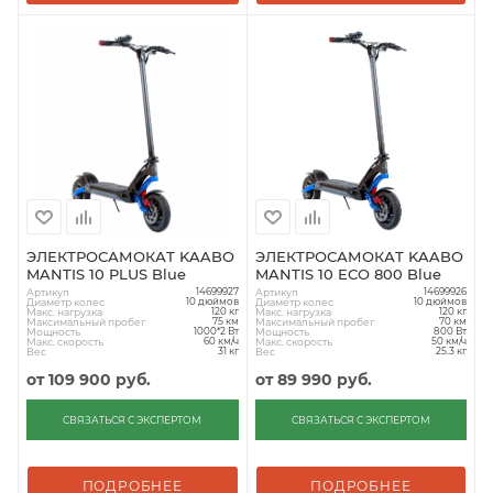
ЭЛЕКТРОСАМОКАТ KAABO
ЭЛЕКТРОСАМОКАТ KAABO
MANTIS 10 PLUS Blue
MANTIS 10 ECO 800 Blue
Артикул
Артикул
14699927
14699926
Диаметр колес
Диаметр колес
10 дюймов
10 дюймов
Макс. нагрузка
Макс. нагрузка
120 кг
120 кг
Максимальный пробег
Максимальный пробег
75 км
70 км
Мощность
Мощность
1000*2 Вт
800 Вт
Макс. скорость
Макс. скорость
60 км/ч
50 км/ч
Вес
Вес
31 кг
25.3 кг
от
109 900 руб.
от
89 990 руб.
СВЯЗАТЬСЯ С ЭКСПЕРТОМ
СВЯЗАТЬСЯ С ЭКСПЕРТОМ
ПОДРОБНЕЕ
ПОДРОБНЕЕ