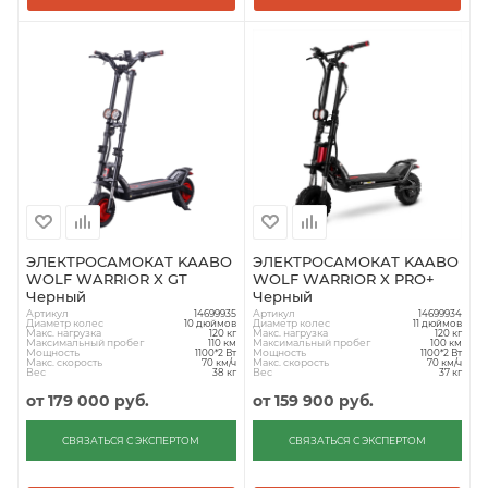
ЭЛЕКТРОСАМОКАТ KAABO
ЭЛЕКТРОСАМОКАТ KAABO
WOLF WARRIOR X GT
WOLF WARRIOR X PRO+
Черный
Черный
Артикул
Артикул
14699935
14699934
Диаметр колес
Диаметр колес
10 дюймов
11 дюймов
Макс. нагрузка
Макс. нагрузка
120 кг
120 кг
Максимальный пробег
Максимальный пробег
110 км
100 км
Мощность
Мощность
1100*2 Вт
1100*2 Вт
Макс. скорость
Макс. скорость
70 км/ч
70 км/ч
Вес
Вес
38 кг
37 кг
от
179 000 руб.
от
159 900 руб.
СВЯЗАТЬСЯ С ЭКСПЕРТОМ
СВЯЗАТЬСЯ С ЭКСПЕРТОМ