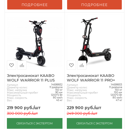
ПОДРОБНЕЕ
ПОДРОБНЕЕ
Электросамокат KAABO
Электросамокат KAABO
WOLF WARRIOR 11 PLUS
WOLF WARRIOR 11 PRO+
Артикул
Артикул
14699932
14699933
Диаметр колес
Диаметр колес
11 дюймов
11 дюймов
Макс. нагрузка
Макс. нагрузка
150 кг
150 кг
Максимальный пробег
Максимальный пробег
90 км
150 км
Мощность
Мощность
1200*2 Вт
1200*2 Вт
Макс. скорость
Макс. скорость
80 км/ч
80 км/ч
Вес
Вес
45 кг
47 кг
219 900
руб.
/шт
229 900
руб.
/шт
300 000
руб.
/шт
249 000
руб.
/шт
СВЯЗАТЬСЯ С ЭКСПЕРТОМ
СВЯЗАТЬСЯ С ЭКСПЕРТОМ