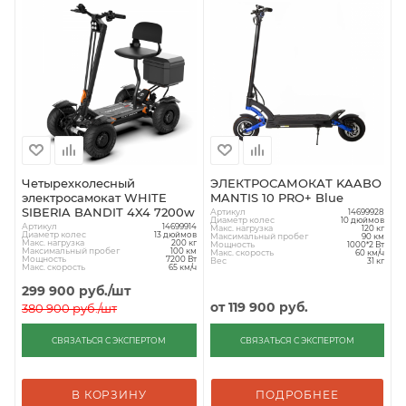
Четырехколесный
ЭЛЕКТРОСАМОКАТ KAABO
электросамокат WHITE
MANTIS 10 PRO+ Blue
SIBERIA BANDIT 4X4 7200w
Артикул
14699928
Диаметр колес
10 дюймов
Артикул
14699914
Макс. нагрузка
120 кг
Диаметр колес
13 дюймов
Максимальный пробег
90 км
Макс. нагрузка
200 кг
Мощность
1000*2 Вт
Максимальный пробег
100 км
Макс. скорость
60 км/ч
Мощность
7200 Вт
Вес
31 кг
Макс. скорость
65 км/ч
299 900
руб.
/шт
от
119 900 руб.
380 900
руб.
/шт
СВЯЗАТЬСЯ С ЭКСПЕРТОМ
СВЯЗАТЬСЯ С ЭКСПЕРТОМ
В КОРЗИНУ
ПОДРОБНЕЕ