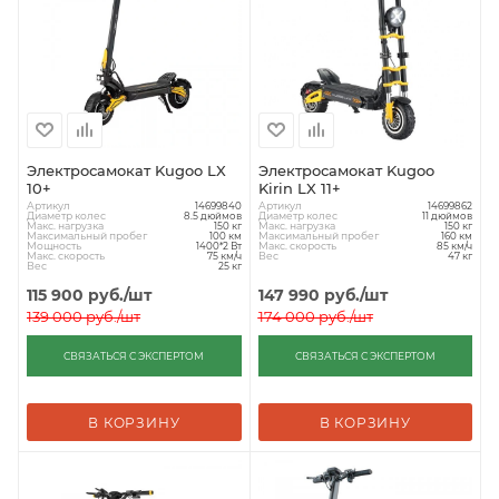
Электросамокат Kugoo LX
Электросамокат Kugoo
10+
Kirin LX 11+
Артикул
Артикул
14699840
14699862
Диаметр колес
Диаметр колес
8.5 дюймов
11 дюймов
Макс. нагрузка
Макс. нагрузка
150 кг
150 кг
Максимальный пробег
Максимальный пробег
100 км
160 км
Мощность
Макс. скорость
1400*2 Вт
85 км/ч
Макс. скорость
Вес
75 км/ч
47 кг
Вес
25 кг
115 900
руб.
/шт
147 990
руб.
/шт
139 000
руб.
/шт
174 000
руб.
/шт
СВЯЗАТЬСЯ С ЭКСПЕРТОМ
СВЯЗАТЬСЯ С ЭКСПЕРТОМ
В КОРЗИНУ
В КОРЗИНУ