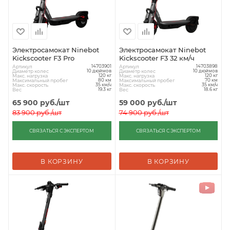
Электросамокат Ninebot
Электросамокат Ninebot
Kickscooter F3 Pro
Kickscooter F3 32 км/ч
Артикул
Артикул
14703901
14703898
Диаметр колес
Диаметр колес
10 дюймов
10 дюймов
Макс. нагрузка
Макс. нагрузка
120 кг
120 кг
Максимальный пробег
Максимальный пробег
80 км
70 км
Макс. скорость
Макс. скорость
35 км/ч
35 км/ч
Вес
Вес
19.3 кг
18.6 кг
65 900
руб.
/шт
59 000
руб.
/шт
83 900
руб.
/шт
74 900
руб.
/шт
СВЯЗАТЬСЯ С ЭКСПЕРТОМ
СВЯЗАТЬСЯ С ЭКСПЕРТОМ
В КОРЗИНУ
В КОРЗИНУ