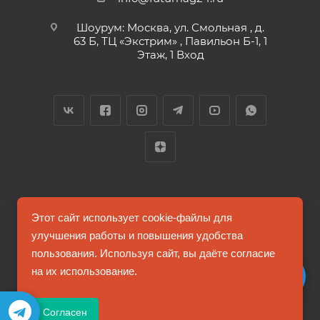
Шоурум: Москва, ул. Смольная , д.
63 Б, ТЦ «Экстрим» , Павильон Б-1, 1
Этаж, 1 Вход
2026 © FUTUMAG.RU
Этот сайт использует cookie-файлы для
улучшения работы и повышения удобства
пользования. Используя сайт, вы даёте согласие
Информация на сайте не является публичной офертой
на их использование.
Соглашение на обработку персональных данных
Согласен