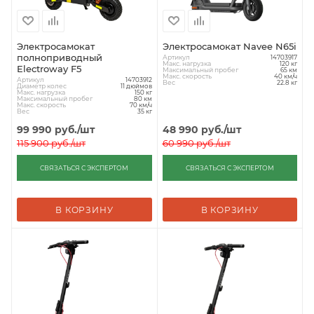
Электросамокат
Электросамокат Navee N65i
полноприводный
Артикул
14703917
Макс. нагрузка
120 кг
Electroway F5
Максимальный пробег
65 км
Макс. скорость
40 км/ч
Артикул
14703912
Вес
22.8 кг
Диаметр колес
11 дюймов
Макс. нагрузка
150 кг
Максимальный пробег
80 км
Макс. скорость
70 км/ч
Вес
35 кг
99 990
руб.
/шт
48 990
руб.
/шт
115 900
руб.
/шт
60 990
руб.
/шт
СВЯЗАТЬСЯ С ЭКСПЕРТОМ
СВЯЗАТЬСЯ С ЭКСПЕРТОМ
В КОРЗИНУ
В КОРЗИНУ