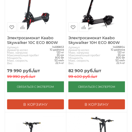
Электросамокат Kaabo
Электросамокат Kaabo
Skywalker 10C ECO 800W
Skywalker 10H ECO 800W
Артикул
Артикул
14699853
14699854
Диаметр колес
Диаметр колес
10 дюймов
10 дюймов
Макс. нагрузка
Макс. нагрузка
120 кг
120 кг
Максимальный пробег
Максимальный пробег
65 км
65 км
Мощность
Мощность
800 Вт
800 Вт
Макс. скорость
Макс. скорость
50 км/ч
50 км/ч
Вес
Вес
22.4 кг
22.4 кг
79 990
руб.
/шт
82 900
руб.
/шт
99 990
руб.
/шт
99 400
руб.
/шт
СВЯЗАТЬСЯ С ЭКСПЕРТОМ
СВЯЗАТЬСЯ С ЭКСПЕРТОМ
В КОРЗИНУ
В КОРЗИНУ