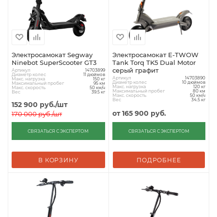
Электросамокат Segway
Электросамокат E-TWOW
Ninebot SuperScooter GT3
Tank Torq TK5 Dual Motor
серый графит
Артикул
14703899
Диаметр колес
11 дюймов
Артикул
14703890
Макс. нагрузка
150 кг
Диаметр колес
10 дюймов
Максимальный пробег
95 км
Макс. нагрузка
120 кг
Макс. скорость
50 км/ч
Максимальный пробег
80 км
Вес
39.5 кг
Макс. скорость
50 км/ч
Вес
34.5 кг
152 900
руб.
/шт
от
165 900 руб.
170 000
руб.
/шт
СВЯЗАТЬСЯ С ЭКСПЕРТОМ
СВЯЗАТЬСЯ С ЭКСПЕРТОМ
В КОРЗИНУ
ПОДРОБНЕЕ