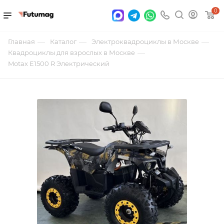
0
—
—
—
Главная
Каталог
Электроквадроциклы в Москве
—
Квадроциклы для взрослых в Москве
Motax E1500 R Электрический