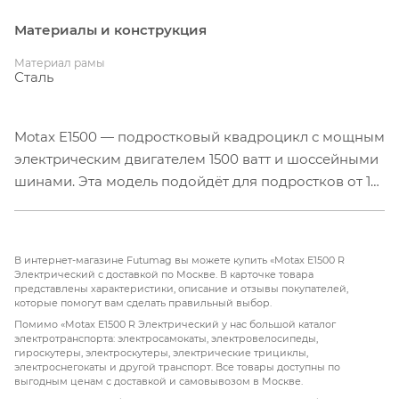
Материалы и конструкция
Материал рамы
Сталь
Motax E1500 — подростковый квадроцикл с мощным
электрическим двигателем 1500 ватт и шоссейными
шинами. Эта модель подойдёт для подростков от 12
лет и отлично выдержит и взрослого. Квадрик
оборудован 8-дюймовыми колёсами и имеет
хорошую базовую комплектацию. Квадроцикл
В интернет-магазине Futumag вы можете купить «Motax E1500 R
выдерживает 120 кг максимальной нагрузки и
Электрический с доставкой по Москве. В карточке товара
представлены характеристики, описание и отзывы покупателей,
развивает скорость до 45 км/ч.
которые помогут вам сделать правильный выбор.
Помимо «Motax E1500 R Электрический у нас большой каталог
электротранспорта: электросамокаты, электровелосипеды,
гироскутеры, электроскутеры, электрические трициклы,
электроснегокаты и другой транспорт. Все товары доступны по
выгодным ценам с доставкой и самовывозом в Москве.