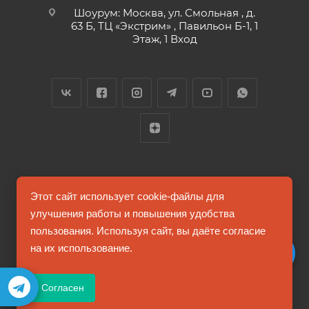
Шоурум: Москва, ул. Смольная , д.
63 Б, ТЦ «Экстрим» , Павильон Б-1, 1
Этаж, 1 Вход
2026 © FUTUMAG.RU
Этот сайт использует cookie-файлы для
улучшения работы и повышения удобства
пользования. Используя сайт, вы даёте согласие
Информация на сайте не является публичной офертой
на их использование.
Соглашение на обработку персональных данных
Согласен