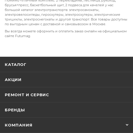
Помимо «Уличный комплекс: 2 перекладины, лестница, рукоход,
брусья+пресс, баскетбольный щит, 2 подвеса для качелей у нас
большой каталог электротранспорта: электросамокаты,
электровелосипеды, гироскутеры, электроскутеры, электрические
трициклы, электроснегокаты и другой транспорт. Все товары доступны
по выгодным ценам с доставкой и самовывозом в Москве.
Вы всегда можете оформить и оплатить заказ онлайн на официальном
сайте Futumag.
КАТАЛОГ
АКЦИИ
РЕМОНТ И СЕРВИС
БРЕНДЫ
КОМПАНИЯ