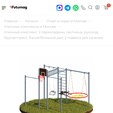
0
—
—
—
Главная
Каталог
Спорт и отдых в Москве
—
Уличные комплексы в Москве
Уличный комплекс: 2 перекладины, лестница, рукоход,
брусья+пресс, баскетбольный щит, 2 подвеса для качелей