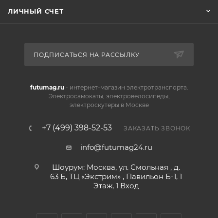
ЛИЧНЫЙ СЧЕТ
Дисковый гидравлический
Ручное управление
Подвеска
ПОДПИСАТЬСЯ НА РАССЫЛКУ
Передняя подвеска Поворотный кулак из
futumag.ru
- интернет-магазин электротранспорта.
алюминиевого сплава, независимый двойной А-
Электросамокаты, электровелосипеды,
образный маятник
электроскутеры в Москве
Максимальный ход (перед) 12 см
Задняя подвеска Удобная комбинированная
+7 (499) 398-52-53
ЗАКАЗАТЬ ЗВОНОК
рама
info@futumag24.ru
Максимальный ход (зад) 9 см.
Шоурум: Москва, ул. Смольная , д.
Технические характеристики:
63 Б, ТЦ «Экстрим» , Павильон Б-1, 1
Этаж, 1 Вход
Макс. Нагрузка 175 кг.
Макс. Скорость 65 км/ч (на стандартной ровной