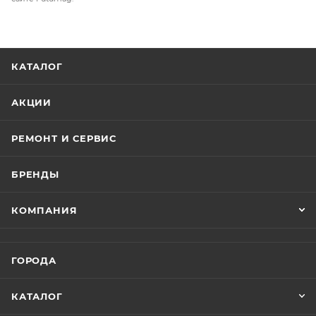
Запуск двигателя
Электрический стартер
Ручной стартер
КАТАЛОГ
Трансмиссия
АКЦИИ
Вариаторная (CVT) режим работы F-N-R
РЕМОНТ И СЕРВИС
Приводная цепь, тип 530 (шаг 15,875 мм), 44 звена
БРЕНДЫ
Топливный бак:
КОМПАНИЯ
Объем топливного бака 12 л.
Расход топлива 5.5л / 100 км
Подача топлива EFI (электронная система
ГОРОДА
впрыска)
КАТАЛОГ
Тормозная система (задняя)