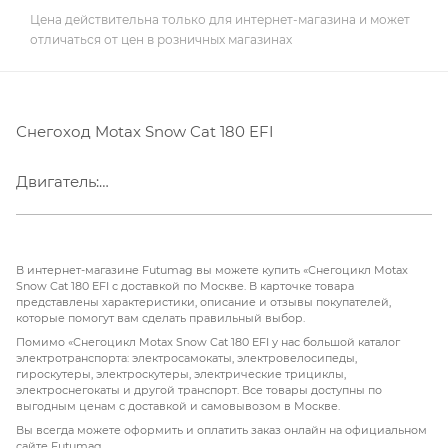
Цена действительна только для интернет-магазина и может
отличаться от цен в розничных магазинах
Снегоход Motax Snow Cat 180 EFI
Двигатель:
Тип и объем двигателя 177,3 см3
ИНЖЕКТОР
В интернет-магазине Futumag вы можете купить «Снегоцикл Motax
4-тактный бензиновый SOHC
Snow Cat 180 EFI с доставкой по Москве. В карточке товара
представлены характеристики, описание и отзывы покупателей,
Одноцилиндровый
которые помогут вам сделать правильный выбор.
Воздушно-масляное охлаждение
Помимо «Снегоцикл Motax Snow Cat 180 EFI у нас большой каталог
Мощность двигателя 11,8 л.с.
электротранспорта: электросамокаты, электровелосипеды,
гироскутеры, электроскутеры, электрические трициклы,
Максимальная мощность 11/7000
электроснегокаты и другой транспорт. Все товары доступны по
Макс. крутящий момент 12,8 Нм
выгодным ценам с доставкой и самовывозом в Москве.
Вы всегда можете оформить и оплатить заказ онлайн на официальном
сайте Futumag.