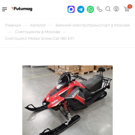
0
—
—
Главная
Каталог
Зимний электротранспорт в Москве
—
—
Снегоциклы в Москве
Снегоцикл Motax Snow Cat 180 EFI