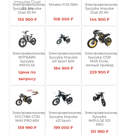
Электровелосипед
Minako FOX 15Ah
Электровелосипед
Syccyba Impulse
Syccyba Impulse
Dual 30 Ah
Dual 20 Ah
108 000 ₽
155 900 ₽
144 900 ₽
Электровелосипед
Электровелосипед
Электровелосипед
ФЭТБАЙК
Syссyba Impulse
Syccyba GT20
Syccyba
x21 Sport 60V
MAX DUAL
IMPULSE
полный привод
184 900 ₽
Цена по
229 900 ₽
запросу
Электровелосипед
Электровелосипед
Электровелосипед
SYCCYBA GT20
Syccyba Impulse
Syccyba
MAX PRO 60V
x21 Sport
IMPULSE X21
PRO
159 990 ₽
199 000 ₽
151 990 ₽