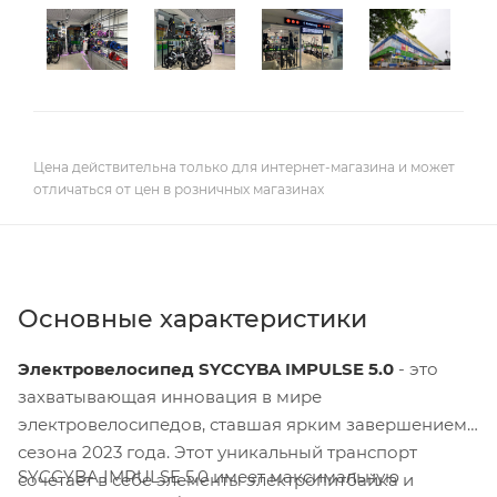
Цена действительна только для интернет-магазина и может
отличаться от цен в розничных магазинах
Основные характеристики
Электровелосипед SYCCYBA IMPULSE 5.0
- это
захватывающая инновация в мире
электровелосипедов, ставшая ярким завершением
сезона 2023 года. Этот уникальный транспорт
SYCCYBA IMPULSE 5.0 имеет максимальную
сочетает в себе элементы электропитбайка и