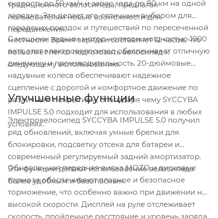
скорость до 50 км/ч и запас хода до 80 км на одной
традиционного велосипеда, предлагая
зарядке. Это делает его отличным выбором для
пользователям новые возможности для
городских поездок и путешествий по пересеченной
передвижения.
С мощным задним мотор-колесом мощностью 1000
местности. Время зарядки составляет 12 часов, что
ватт, этот электровелосипед обеспечивает отличную
позволяет легко подготовить велосипед к
динамику и производительность. 20-дюймовые
следующему использованию.
надувные колеса обеспечивают надежное
сцепление с дорогой и комфортное движение по
Улучшенные функции
различным покрытиям, благодаря чему SYCCYBA
IMPULSE 5.0 подходит для использования в любых
Электровелосипед SYCCYBA IMPULSE 5.0 получил
условиях.
ряд обновлений, включая умные брелки для
блокировки, подсветку отсека для батареи и
современный регулируемый задний амортизатор.
Обновленная передняя вилка MOZO и дисковые
Эти функции делают использование велосипеда
тормоза обеспечивают плавное и безопасное
более удобным и безопасным.
торможение, что особенно важно при движении на
высокой скорости. Дисплей на руле отслеживает
скорость, пройденное расстояние и уровень заряда