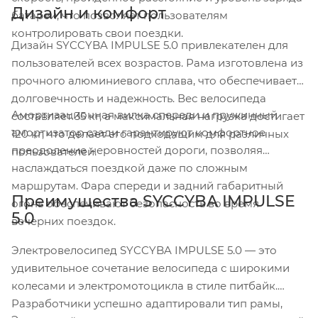
Дизайн и комфорт
батареи, что позволяет пользователям
контролировать свои поездки.
Дизайн SYCCYBA IMPULSE 5.0 привлекателен для
пользователей всех возрастов. Рама изготовлена из
прочного алюминиевого сплава, что обеспечивает
долговечность и надежность. Вес велосипеда
Амортизационная вилка спереди и пружинный
составляет 35 кг, а максимальная нагрузка достигает
амортизатор сзади гарантируют комфортное
120 кг, что делает его подходящим для различных
преодоление неровностей дороги, позволяя
пользователей.
наслаждаться поездкой даже по сложным
маршрутам. Фара спереди и задний габаритный
Преимущества SYCCYBA IMPULSE
огонь обеспечивают безопасность во время
5.0
вечерних поездок.
Электровелосипед SYCCYBA IMPULSE 5.0 — это
удивительное сочетание велосипеда с широкими
колесами и электромотоцикла в стиле питбайк.
Разработчики успешно адаптировали тип рамы,