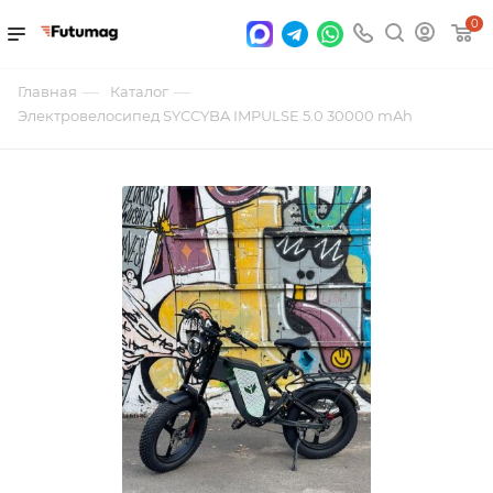
0
—
—
Главная
Каталог
Электровелосипед SYCCYBA IMPULSE 5.0 30000 mAh