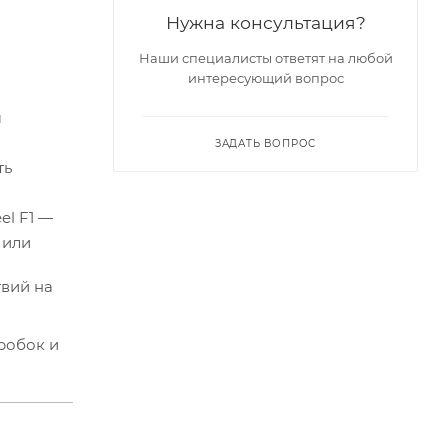
Нужна консультация?
Наши специалисты ответят на любой
интересующий вопрос
м
ЗАДАТЬ ВОПРОС
ть
el F1 —
 или
твий на
робок и
тивно