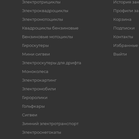
Электротрициклы
История за
Электроквадроциклы
Профили за
Электромотоциклы
Корзина
Квадроциклы бензиновые
Подписки
Бензиновые мотоциклы
Контакты
Гироскутеры
Избранные 
Мини сигвеи
Выйти
Электроскутеры для дрифта
Моноколеса
Электрокартинг
Электромобили
Гироролики
Гольфкары
Сигвеи
Зимний электротранспорт
Электроснегокаты