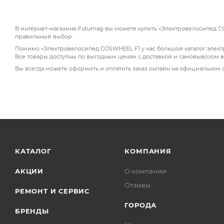
Весь велосипед изготовлен из алюминиевого спла
время превосходит другие электровелосипеды с 
В интернет-магазине Futumag вы можете купить «Электровелосипед COS
правильный выбор.
Помимо «Электровелосипед COSWHEEL F1 у нас большой каталог электро
Все товары доступны по выгодным ценам с доставкой и самовывозом в
Вы всегда можете оформить и оплатить заказ онлайн на официальном 
КАТАЛОГ
КОМПАНИЯ
АКЦИИ
О компании
Отзывы
РЕМОНТ И СЕРВИС
ГОРОДА
БРЕНДЫ