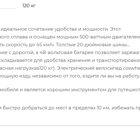
120 кг
идеальное сочетание удобства и мощности. Этот
вого сплава и оснащен мощным 500-ваттным двигателе
ть скорость до 45 км/ч. Толстые 20-дюймовые шины
е с дорогой, а 48-вольтовая батарея позволяет заряжа
е складывается для удобства хранения и транспортировки
сная нагрузка≤120 кг). Электрический велосипед coswhe
ощную езду, независимо от того, ездите ли вы на работу
омобиля и является хорошим инструментом для путешес
ыстро добраться до мест в пределах 10 км, избежать п
км каждый раз, когда он полностью заряжен, что эффек