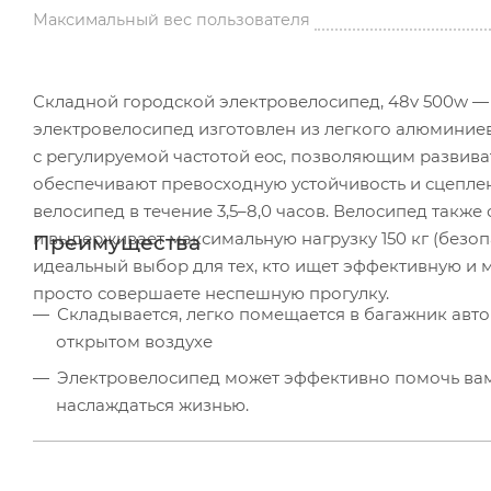
Максимальный вес пользователя
Складной городской электровелосипед, 48v 500w — 
электровелосипед изготовлен из легкого алюминие
с регулируемой частотой eoc, позволяющим развива
обеспечивают превосходную устойчивость и сцеплени
велосипед в течение 3,5–8,0 часов. Велосипед такж
и выдерживает максимальную нагрузку 150 кг (безопа
Преимущества
идеальный выбор для тех, кто ищет эффективную и м
просто совершаете неспешную прогулку.
Складывается, легко помещается в багажник авт
открытом воздухе
Электровелосипед может эффективно помочь вам б
наслаждаться жизнью.
Электрический велосипед может проехать 30-100 
экономит расходы на топливо для автомобиля!