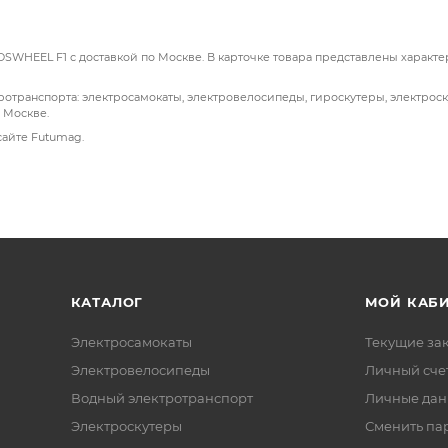
ва, который является прочным, надежным, элегантным и
железной рамой.
WHEEL F1 с доставкой по Москве. В карточке товара представлены характер
транспорта: электросамокаты, электровелосипеды, гироскутеры, электроск
 Москве.
сайте Futumag.
КАТАЛОГ
МОЙ КАБ
Электросамокаты
Текущие за
Электровелосипеды
Личный сче
Водный электротранспорт
Личные да
Электроскутеры
Сменить па