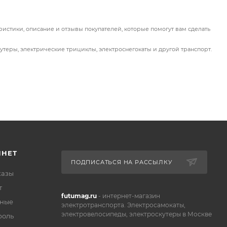
 в то же
истики, описание и отзывы покупателей, которые помогут вам сделать
утеры, электрические трициклы, электроснегокаты и другой транспорт.
ИНЕТ
ПОДПИСАТЬСЯ НА РАССЫЛКУ
казы
т
futumag.ru
- интернет-магазин
нные
электротранспорта. Электросамокаты,
электровелосипеды, электроскутеры в Москве
роль