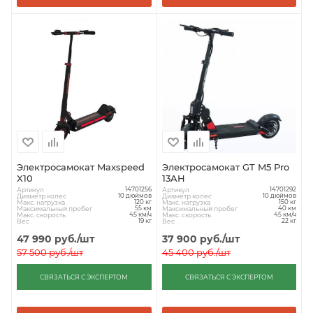
Электросамокат Maxspeed
Электросамокат GT M5 Pro
X10
13AH
Артикул
Артикул
14701256
14701292
Диаметр колес
Диаметр колес
10 дюймов
10 дюймов
Макс. нагрузка
Макс. нагрузка
120 кг
150 кг
Максимальный пробег
Максимальный пробег
55 км
40 км
Макс. скорость
Макс. скорость
45 км/ч
45 км/ч
Вес
Вес
19 кг
22 кг
47 990
руб.
/шт
37 900
руб.
/шт
57 500
руб.
/шт
45 400
руб.
/шт
СВЯЗАТЬСЯ С ЭКСПЕРТОМ
СВЯЗАТЬСЯ С ЭКСПЕРТОМ