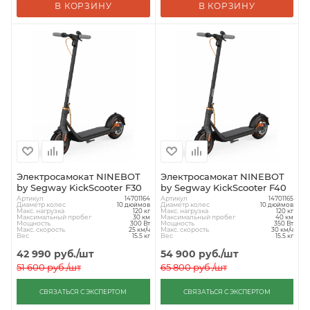
В КОРЗИНУ
В КОРЗИНУ
Электросамокат NINEBOT
Электросамокат NINEBOT
by Segway KickScooter F30
by Segway KickScooter F40
Артикул
Артикул
14701164
14701165
Диаметр колес
Диаметр колес
10 дюймов
10 дюймов
Макс. нагрузка
Макс. нагрузка
120 кг
120 кг
Максимальный пробег
Максимальный пробег
30 км
40 км
Мощность
Мощность
300 Вт
350 Вт
Макс. скорость
Макс. скорость
25 км/ч
30 км/ч
Вес
Вес
15.5 кг
15.5 кг
42 990
руб.
/шт
54 900
руб.
/шт
51 600
руб.
/шт
65 800
руб.
/шт
СВЯЗАТЬСЯ С ЭКСПЕРТОМ
СВЯЗАТЬСЯ С ЭКСПЕРТОМ