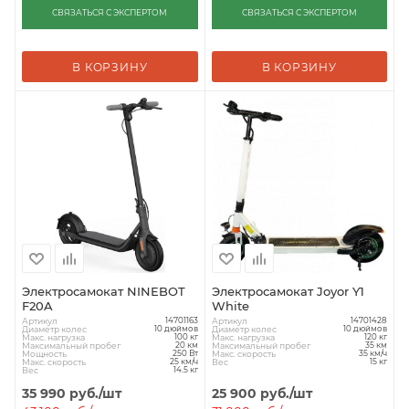
СВЯЗАТЬСЯ С ЭКСПЕРТОМ
СВЯЗАТЬСЯ С ЭКСПЕРТОМ
В КОРЗИНУ
В КОРЗИНУ
Электросамокат NINEBOT
Электросамокат Joyor Y1
F20A
White
Артикул
Артикул
14701163
14701428
Диаметр колес
Диаметр колес
10 дюймов
10 дюймов
Макс. нагрузка
Макс. нагрузка
100 кг
120 кг
Максимальный пробег
Максимальный пробег
20 км
35 км
Мощность
Макс. скорость
250 Вт
35 км/ч
Макс. скорость
Вес
25 км/ч
15 кг
Вес
14.5 кг
35 990
руб.
/шт
25 900
руб.
/шт