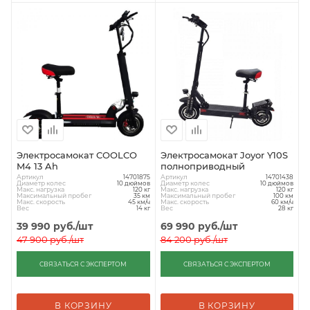
Электросамокат COOLCO
Электросамокат Joyor Y10S
M4 13 Ah
полноприводный
Артикул
Артикул
14701875
14701438
Диаметр колес
Диаметр колес
10 дюймов
10 дюймов
Макс. нагрузка
Макс. нагрузка
120 кг
120 кг
Максимальный пробег
Максимальный пробег
35 км
100 км
Макс. скорость
Макс. скорость
45 км/ч
60 км/ч
Вес
Вес
14 кг
28 кг
39 990
руб.
/шт
69 990
руб.
/шт
47 900
руб.
/шт
84 200
руб.
/шт
СВЯЗАТЬСЯ С ЭКСПЕРТОМ
СВЯЗАТЬСЯ С ЭКСПЕРТОМ
В КОРЗИНУ
В КОРЗИНУ