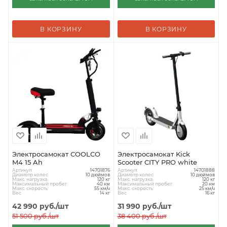
В КОРЗИНУ
В КОРЗИНУ
Электросамокат COOLCO
Электросамокат Kick
M4 15 Ah
Scooter CITY PRO white
Артикул
Артикул
14701876
14701888
Диаметр колес
Диаметр колес
10 дюймов
10 дюймов
Макс. нагрузка
Макс. нагрузка
120 кг
120 кг
Максимальный пробег
Максимальный пробег
40 км
20 км
Макс. скорость
Макс. скорость
55 км/ч
25 км/ч
Вес
Вес
14 кг
16 кг
42 990
руб.
/шт
31 990
руб.
/шт
51 500
руб.
/шт
38 400
руб.
/шт