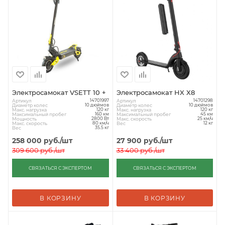
Электросамокат VSETT 10 +
Электросамокат HX X8
Артикул
Артикул
14701997
14701298
Диаметр колес
Диаметр колес
10 дюймов
10 дюймов
Макс. нагрузка
Макс. нагрузка
120 кг
120 кг
Максимальный пробег
Максимальный пробег
160 км
45 км
Мощность
Макс. скорость
2800 Вт
25 км/ч
Макс. скорость
Вес
80 км/ч
12 кг
Вес
35.5 кг
258 000
руб.
/шт
27 900
руб.
/шт
309 600
руб.
/шт
33 400
руб.
/шт
СВЯЗАТЬСЯ С ЭКСПЕРТОМ
СВЯЗАТЬСЯ С ЭКСПЕРТОМ
В КОРЗИНУ
В КОРЗИНУ