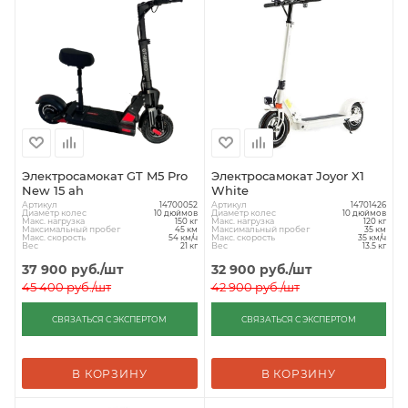
Электросамокат GT M5 Pro
Электросамокат Joyor X1
New 15 ah
White
Артикул
Артикул
14700052
14701426
Диаметр колес
Диаметр колес
10 дюймов
10 дюймов
Макс. нагрузка
Макс. нагрузка
150 кг
120 кг
Максимальный пробег
Максимальный пробег
45 км
35 км
Макс. скорость
Макс. скорость
54 км/ч
35 км/ч
Вес
Вес
21 кг
13.5 кг
37 900
руб.
/шт
32 900
руб.
/шт
45 400
руб.
/шт
42 900
руб.
/шт
СВЯЗАТЬСЯ С ЭКСПЕРТОМ
СВЯЗАТЬСЯ С ЭКСПЕРТОМ
В КОРЗИНУ
В КОРЗИНУ