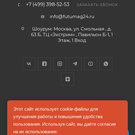
+7 (499) 398-52-53
ЗАКАЗАТЬ ЗВОНОК
info@futumag24.ru
Шоурум: Москва, ул. Смольная , д.
63 Б, ТЦ «Экстрим» , Павильон Б-1, 1
Этаж, 1 Вход
2026 © FUTUMAG.RU
Этот сайт использует cookie-файлы для
улучшения работы и повышения удобства
пользования. Используя сайт, вы даёте согласие
Информация на сайте не является публичной офертой
на их использование.