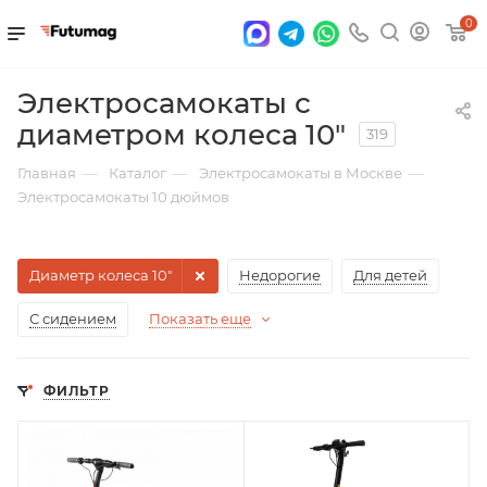
0
Электросамокаты с
диаметром колеса 10″
319
—
—
—
Главная
Каталог
Электросамокаты в Москве
Электросамокаты 10 дюймов
Диаметр колеса 10"
Недорогие
Для детей
С сидением
Показать еще
ФИЛЬТР