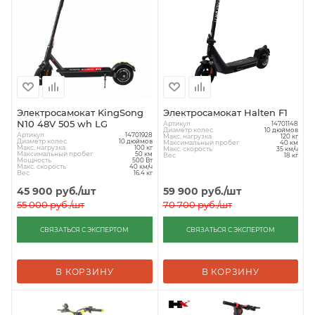
Электросамокат KingSong
Электросамокат Halten F1
N10 48V 505 wh LG
Артикул
14701148
Диаметр колес
10 дюймов
Артикул
14701928
Макс. нагрузка
120 кг
Диаметр колес
10 дюймов
Максимальный пробег
40 км
Макс. нагрузка
100 кг
Макс. скорость
35 км/ч
Максимальный пробег
50 км
Вес
18 кг
Мощность
500 Вт
Макс. скорость
40 км/ч
Вес
16.4 кг
45 900
руб.
/шт
59 900
руб.
/шт
55 000
руб.
/шт
70 700
руб.
/шт
СВЯЗАТЬСЯ С ЭКСПЕРТОМ
СВЯЗАТЬСЯ С ЭКСПЕРТОМ
В КОРЗИНУ
В КОРЗИНУ