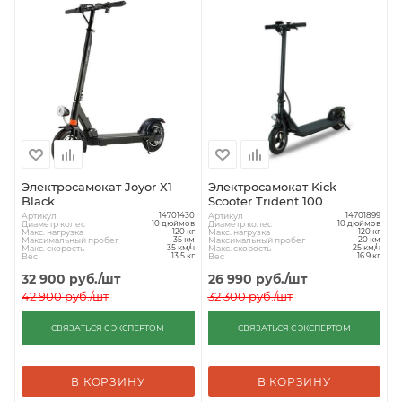
Электросамокат Joyor X1
Электросамокат Kick
Black
Scooter Trident 100
Артикул
Артикул
14701430
14701899
Диаметр колес
Диаметр колес
10 дюймов
10 дюймов
Макс. нагрузка
Макс. нагрузка
120 кг
120 кг
Максимальный пробег
Максимальный пробег
35 км
20 км
Макс. скорость
Макс. скорость
35 км/ч
25 км/ч
Вес
Вес
13.5 кг
16.9 кг
32 900
руб.
/шт
26 990
руб.
/шт
42 900
руб.
/шт
32 300
руб.
/шт
СВЯЗАТЬСЯ С ЭКСПЕРТОМ
СВЯЗАТЬСЯ С ЭКСПЕРТОМ
В КОРЗИНУ
В КОРЗИНУ