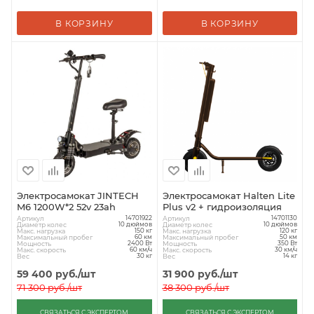
В КОРЗИНУ
В КОРЗИНУ
Электросамокат JINTECH
Электросамокат Halten Lite
M6 1200W*2 52v 23ah
Plus v2 + гидроизоляция
Артикул
Артикул
14701922
14701130
Диаметр колес
Диаметр колес
10 дюймов
10 дюймов
Макс. нагрузка
Макс. нагрузка
150 кг
120 кг
Максимальный пробег
Максимальный пробег
60 км
50 км
Мощность
Мощность
2400 Вт
350 Вт
Макс. скорость
Макс. скорость
60 км/ч
30 км/ч
Вес
Вес
30 кг
14 кг
59 400
руб.
/шт
31 900
руб.
/шт
71 300
руб.
/шт
38 300
руб.
/шт
СВЯЗАТЬСЯ С ЭКСПЕРТОМ
СВЯЗАТЬСЯ С ЭКСПЕРТОМ